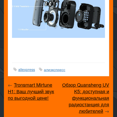
aliexpress
алиэкспресс
←
Tronsmart Mirtune
Обзор Quansheng UV
H1: Ваш лучший звук
K5: доступная и
по выгодной цене!
функциональная
радиостанция для
любителей
→