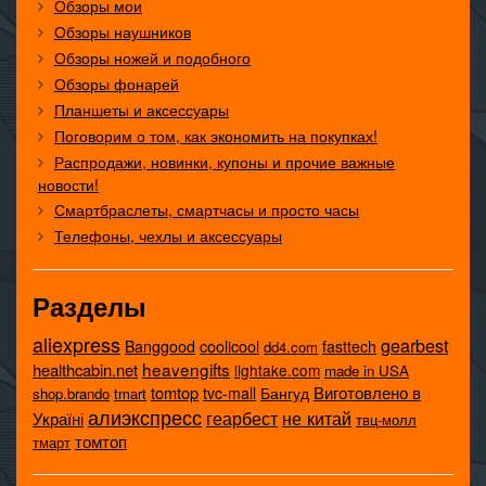
Обзоры мои
Обзоры наушников
Обзоры ножей и подобного
Обзоры фонарей
Планшеты и аксессуары
Поговорим о том, как экономить на покупках!
Распродажи, новинки, купоны и прочие важные
новости!
Смартбраслеты, смартчасы и просто часы
Телефоны, чехлы и аксессуары
Разделы
aliexpress
gearbest
coolicool
Banggood
fasttech
dd4.com
heavengifts
healthcabin.net
lightake.com
made in USA
tomtop
Виготовлено в
tvc-mall
Бангуд
shop.brando
tmart
алиэкспресс
не китай
геарбест
Україні
твц-молл
томтоп
тмарт