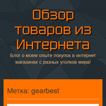
Обзор
товаров из
Интернета
Блог о моем опыте покупок в интернет
магазинах с разных уголков мира!
Метка:
gearbest