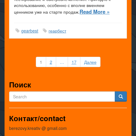
использованию, особенно с вполне вменяем
Read More »
ценником уже на старте продаж.
gearbest
геарбест
Пагинация
1
2
…
17
Далее
записей
Поиск
Контакт/contact
berezovy.kreativ @ gmail.com