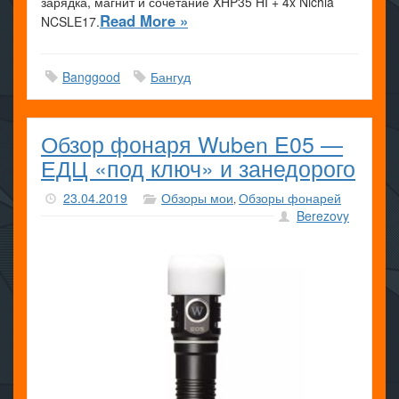
зарядка, магнит и сочетание XHP35 HI + 4x Nichia
Read More »
NCSLE17.
Banggood
Бангуд
Обзор фонаря Wuben E05 —
ЕДЦ «под ключ» и занедорого
23.04.2019
Обзоры мои
Обзоры фонарей
,
Berezovy