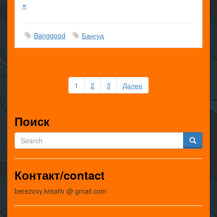
»
Banggood
Бангуд
Пагинация
1
2
3
Далее
записей
Поиск
Контакт/contact
berezovy.kreativ @ gmail.com