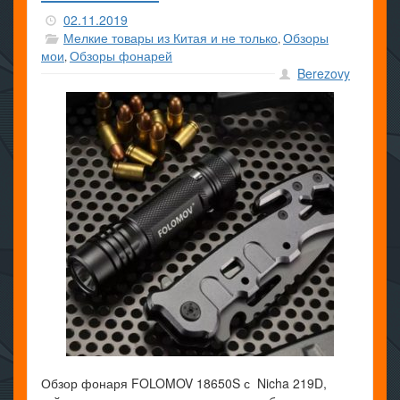
02.11.2019
Мелкие товары из Китая и не только
Обзоры
,
мои
Обзоры фонарей
,
Berezovy
Обзор фонаря FOLOMOV 18650S с Nicha 219D,