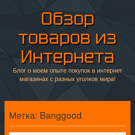
Обзор
товаров из
Интернета
Блог о моем опыте покупок в интернет
магазинах с разных уголков мира!
Метка:
Banggood