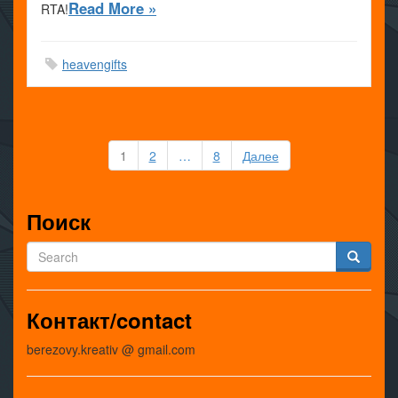
Read More »
RTA!
heavengifts
Пагинация
1
2
…
8
Далее
записей
Поиск
Контакт/contact
berezovy.kreativ @ gmail.com