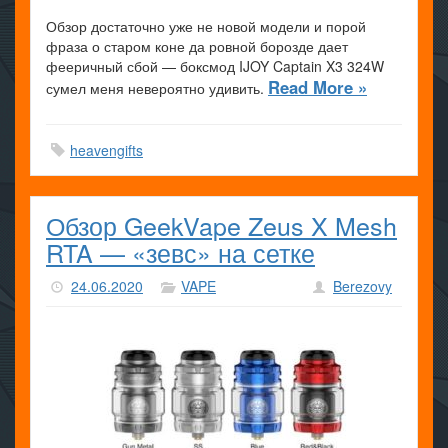
Обзор достаточно уже не новой модели и порой
фраза о старом коне да ровной борозде дает
фееричный сбой — боксмод IJOY Captain X3 324W
Read More »
сумел меня невероятно удивить.
heavengifts
Обзор GeekVape Zeus X Mesh
RTA — «зевс» на сетке
24.06.2020
VAPE
Berezovy