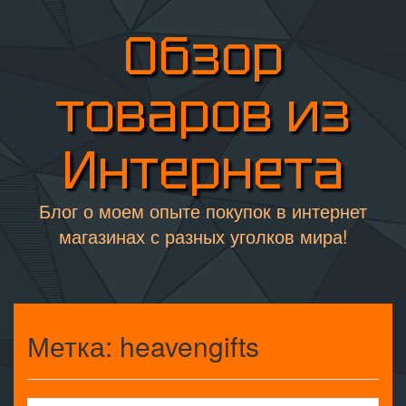
Обзор
товаров из
Интернета
Блог о моем опыте покупок в интернет
магазинах с разных уголков мира!
Метка:
heavengifts