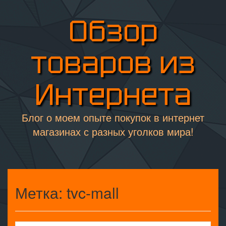
Обзор
товаров из
Интернета
Блог о моем опыте покупок в интернет
магазинах с разных уголков мира!
Метка:
tvc-mall