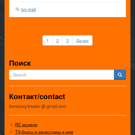
tvc-mall
Пагинация
1
2
3
Далее
записей
Поиск
Контакт/contact
berezovy.kreativ @ gmail.com
RC модели
TV-боксы и аксессуары к ним