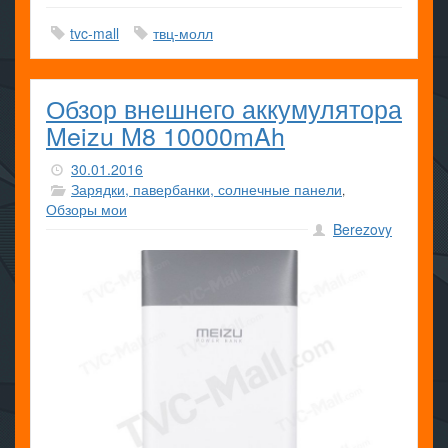
tvc-mall
твц-молл
Обзор внешнего аккумулятора
Meizu M8 10000mAh
30.01.2016
Зарядки, павербанки, солнечные панели
,
Обзоры мои
Berezovy