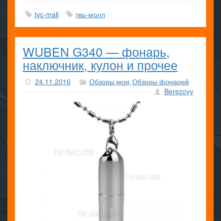
tvc-mall
твц-молл
WUBEN G340 — фонарь,
наключник, кулон и прочее
24.11.2016
Обзоры мои
Обзоры фонарей
,
Berezovy