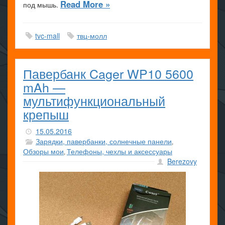
Read More »
под мышь.
tvc-mall
твц-молл
Павербанк Cager WP10 5600
mAh —
мультифункциональный
крепыш
15.05.2016
Зарядки, павербанки, солнечные панели
,
Обзоры мои
Телефоны, чехлы и аксессуары
,
Berezovy