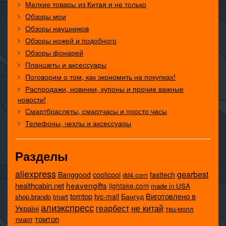
Мелкие товары из Китая и не только
Обзоры мои
Обзоры наушников
Обзоры ножей и подобного
Обзоры фонарей
Планшеты и аксессуары
Поговорим о том, как экономить на покупках!
Распродажи, новинки, купоны и прочие важные
новости!
Смартбраслеты, смартчасы и просто часы
Телефоны, чехлы и аксессуары
Разделы
aliexpress
gearbest
coolicool
Banggood
fasttech
dd4.com
heavengifts
healthcabin.net
lightake.com
made in USA
tomtop
Виготовлено в
tvc-mall
Бангуд
shop.brando
tmart
алиэкспресс
не китай
геарбест
Україні
твц-молл
томтоп
тмарт