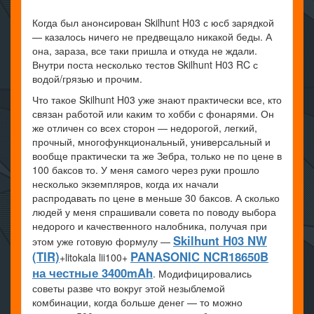
Когда был анонсирован Skilhunt H03 с юсб зарядкой
— казалось ничего не предвещало никакой беды. А
она, зараза, все таки пришла и откуда не ждали.
Внутри поста несколько тестов Skilhunt H03 RC с
водой/грязью и прочим.
Что такое Skilhunt H03 уже знают практически все, кто
связан работой или каким то хобби с фонарями. Он
же отличен со всех сторон — недорогой, легкий,
прочный, многофункциональный, универсальный и
вообще практически та же Зебра, только не по цене в
100 баксов то. У меня самого через руки прошло
несколько экземпляров, когда их начали
распродавать по цене в меньше 30 баксов. А сколько
людей у меня спрашивали совета по поводу выбора
недорого и качественного налобника, получая при
Skilhunt H03 NW
этом уже готовую формулу —
(TIR)
PANASONIC NCR18650B
+litokala lii100+
на честные 3400mAh
. Модифицировались
советы разве что вокруг этой незыблемой
комбинации, когда больше денег — то можно