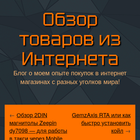
Обзор
товаров из
Интернета
Блог о моем опыте покупок в интернет
магазинах с разных уголков мира!
←
Обзор 2DIN
GemzAxis RTA или как
магнитолы Zeepin
быстро установить
dy7098 — для работы
койл
→
в такси через Mobile