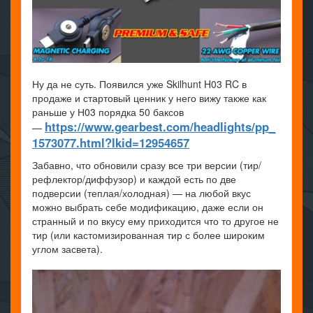
Ну да не суть. Появился уже Skilhunt H03 RC в
продаже и стартовый ценник у него вижу также как
раньше у Н03 порядка 50 баксов
https://www.gearbest.com/headlights/pp_
—
1573077.html?lkid=12954657
Забавно, что обновили сразу все три версии (тир/
рефлектор/диффузор) и каждой есть по две
подверсии (теплая/холодная) — на любой вкус
можно выбрать себе модификацию, даже если он
странный и по вкусу ему приходится что то другое не
тир (или кастомизированная тир с более широким
углом засвета).