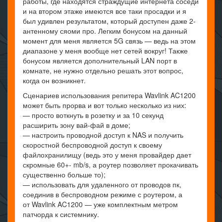
работы, где находятся страждущие интернета соседи
и на втором этаже имеются все таки просадки и я
был удивлен результатом, который доступен даже 2-
антенному сяоми про. Легким бонусом на данный
момент для меня является 5G связь — ведь на этом
диапазоне у меня вообще нет сетей вокруг! Также
бонусом является дополнительный LAN порт в
комнате, не нужно отдельно решать этот вопрос,
когда он возникнет.
Сценариев использования репитера Wavlink AC1200
может быть прорва и вот только несколько из них:
— просто воткнуть в розетку и за 10 секунд
расширить зону вай-фай в доме;
— настроить проводной доступ к NAS и получить
скоростной беспроводной доступ к своему
файлохранилищу (ведь это у меня провайдер дает
скромные 60+- mb/s, а роутер позволяет прокачивать
существенно больше то);
— использовать для удаленного от проводов пк,
соединив в беспроводном режиме с роутером, а
от Wavlink AC1200 — уже комплектным метром
патчорда к системнику.