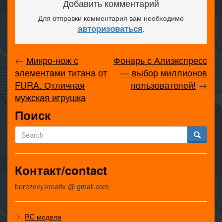
Добавить комментарий
Для отправки комментария вам необходимо
авторизоваться
.
←
Микро-нож с
Фонарь с Алиэкспресс
элементами титана от
— выбор миллионов
FURA. Отличная
пользователей!
→
мужская игрушка
Поиск
Контакт/contact
berezovy.kreativ @ gmail.com
RC модели