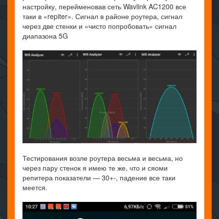
настройку, перейменовав сеть Wavlink AC1200 все
таки в «repiter». Сигнал в районе роутера, сигнал
через две стенки и «чисто попробовать» сигнал
диапазона 5G
Тестирования возле роутера весьма и весьма, но
через пару стенок я имею те же, что и сяоми
репитера показатели — 30+-, падение все таки
меется.