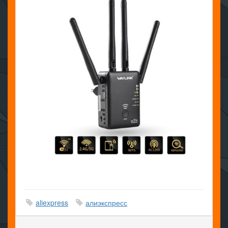
aliexpress
алиэкспресс