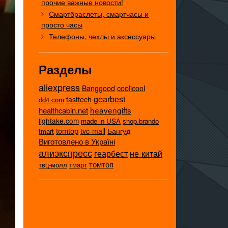
прочие важные новости!
Смартбраслеты, смартчасы и
просто часы
Телефоны, чехлы и аксессуары
Разделы
aliexpress
coolicool
Banggood
gearbest
fasttech
dd4.com
heavengifts
healthcabin.net
lightake.com
made in USA
shop.brando
tomtop
tvc-mall
Бангуд
tmart
Виготовлено в Україні
алиэкспресс
не китай
геарбест
томтоп
твц-молл
тмарт