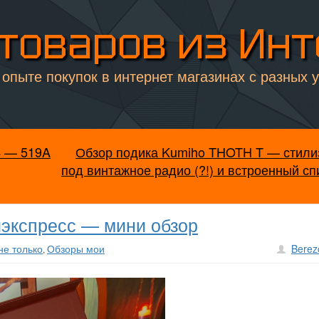
товаров из Ин
опыте покупок в интернет магазинах с разных 
4 — 519A
Обзор подика Kumiho THOTH T — стили
под винтажное радио (?!) и встроенный с
иэкспресс — мини обзор
не только
Обзоры мои
Berez
,