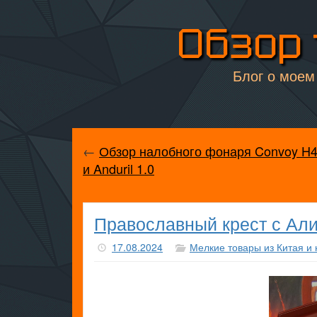
Обзор 
Блог о моем 
←
Обзор налобного фонаря Convoy H
и Anduril 1.0
Православный крест с Ал
17.08.2024
Мелкие товары из Китая и 