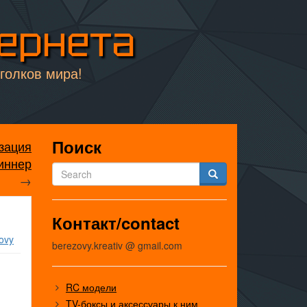
тернета
уголков мира!
Поиск
зация
пиннер
→
Контакт/contact
ovy
berezovy.kreativ @ gmail.com
RC модели
TV-боксы и аксессуары к ним