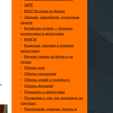
VAPE
ВЛОГ/Истории из Жизни
Зарядки, павербанки, солнечные
панели
Китайская оптика — бинокли,
монокуляры и аксессуары
КНИГИ!
Кошельки, рюкзаки и мужские
аксессуары
Мелкие товары из Китая и не
только
Обзоры мои
Обзоры наушников
Обзоры ножей и подобного
По
Обзоры фонарей
Планшеты и аксессуары
Поговорим о том, как экономить на
покупках!
Распродажи, новинки, купоны и