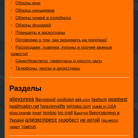
Обзоры мои
Обзоры наушников
Обзоры ножей и подобного
Обзоры фонарей
Планшеты и аксессуары
Поговорим о том, как экономить на покупках!
Распродажи, новинки, купоны и прочие важные
новости!
Смартбраслеты, смартчасы и просто часы
Телефоны, чехлы и аксессуары
Разделы
aliexpress
gearbest
coolicool
Banggood
fasttech
dd4.com
heavengifts
healthcabin.net
lightake.com
made in USA
tomtop
Виготовлено в
tvc-mall
Бангуд
shop.brando
tmart
алиэкспресс
не китай
геарбест
Україні
твц-молл
томтоп
тмарт