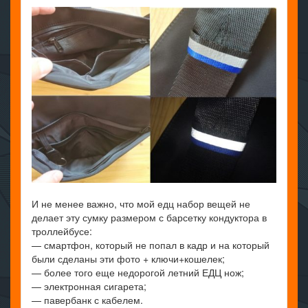
И не менее важно, что мой едц набор вещей не
делает эту сумку размером с барсетку кондуктора в
троллейбусе:
— смартфон, который не попал в кадр и на который
были сделаны эти фото + ключи+кошелек;
— более того еще недорогой летний ЕДЦ нож;
— электронная сигарета;
— павербанк с кабелем.