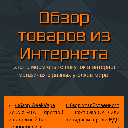
Обзор
товаров из
Интернета
Блог о моем опыте покупок в интернет
магазинах с разных уголков мира!
←
Обзор GeekVape
Обзор хозяйственного
Zeus X RTA — простой
ножа Olfa CK-2 или
и надежный бак-
киридаши в роли ЕДЦ
непроливайка
→