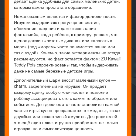
делает щенка удобным для самых маленьких детей,
которым важна простота в обращении.
Немаловажным является и фактор долговечности.
Игрушки выдерживают регулярное сжатие,
обнимание, падения и даже «испытания
фантазией», когда ребёнок, к примеру, решает, что
щенок должен «лететь с дивана» или «плавать в
море» (под «морем» часто понимается ванна или
таз с водой). Конечно, такие эксперименты не всегда
рекомендуются, но факт остаётся фактом: ZU Kawaii
Teddy Pets спроектированы так, чтобы выдерживать
даже не самые бережные детские игры.
Дополнительный шарм вносит маленький кулон —
charm, закреплённый на игрушке. Он придаёт
каждому щенку особую «личность» и позволяет
ребёнку ассоциировать его с каким-то образом или
событием. Для девочек это часто становится важной
частью игры: кулон превращается в «медаль», «знак
дружбы» или «счастливый амулет». Для родителей
это ещё один плюс: игрушка приобретает не только
игровую, но и символическую ценность.