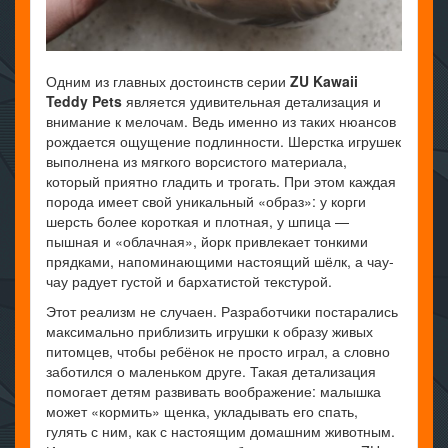
Одним из главных достоинств серии
ZU Kawaii
Teddy Pets
является удивительная детализация и
внимание к мелочам. Ведь именно из таких нюансов
рождается ощущение подлинности. Шерстка игрушек
выполнена из мягкого ворсистого материала,
который приятно гладить и трогать. При этом каждая
порода имеет свой уникальный «образ»: у корги
шерсть более короткая и плотная, у шпица —
пышная и «облачная», йорк привлекает тонкими
прядками, напоминающими настоящий шёлк, а чау-
чау радует густой и бархатистой текстурой.
Этот реализм не случаен. Разработчики постарались
максимально приблизить игрушки к образу живых
питомцев, чтобы ребёнок не просто играл, а словно
заботился о маленьком друге. Такая детализация
помогает детям развивать воображение: малышка
может «кормить» щенка, укладывать его спать,
гулять с ним, как с настоящим домашним животным.