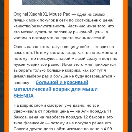
Original XiaoMi XL Mouse Pad — одна из самых
лучших моих покупок в сети по соотношению цена/
качество/результативность. Частично из-за того, что
его можно купить за половину рыночной цены, а
частично потому что он просто очень классный.
Очень давно хотел такую вещицу себе — коврик на
весь стол. Потому как стол стар, как говно мамонта и
потому, что пользуюсь парой мышей сразу и под них
нужен коврик все равно. Из-за этого мне приходится
выбирать только большие коврики, как вот тут я
думал выберу раз и больше не буду возвращаться к
большой и красивый
вопросу —
металлический коврик для мыши
SEENDA
На коврик сяоми смотрел уже давно, но все
удерживала от покупки цена — на Али порядка 11
баксов, цена на геарбесте порядка 12 баксов и это
типа флешсейл — потому и не покупал ранее его.
Совсем другое дело найти искомое по цене в 4.99