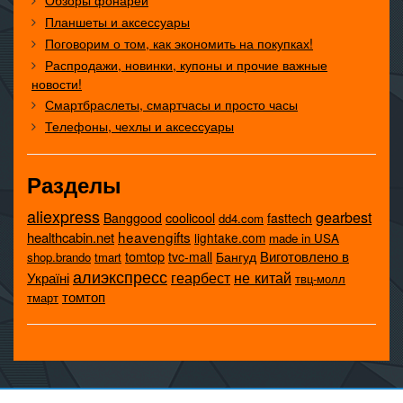
Обзоры фонарей
Планшеты и аксессуары
Поговорим о том, как экономить на покупках!
Распродажи, новинки, купоны и прочие важные
новости!
Смартбраслеты, смартчасы и просто часы
Телефоны, чехлы и аксессуары
Разделы
aliexpress
gearbest
coolicool
Banggood
fasttech
dd4.com
heavengifts
healthcabin.net
lightake.com
made in USA
tomtop
Виготовлено в
tvc-mall
Бангуд
shop.brando
tmart
алиэкспресс
не китай
геарбест
Україні
твц-молл
томтоп
тмарт