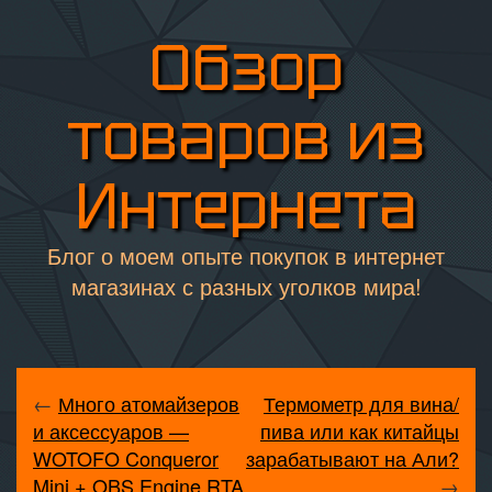
Обзор
товаров из
Интернета
Блог о моем опыте покупок в интернет
магазинах с разных уголков мира!
←
Много атомайзеров
Термометр для вина/
и аксессуаров —
пива или как китайцы
WOTOFO Conqueror
зарабатывают на Али?
Mini + OBS Engine RTA
→