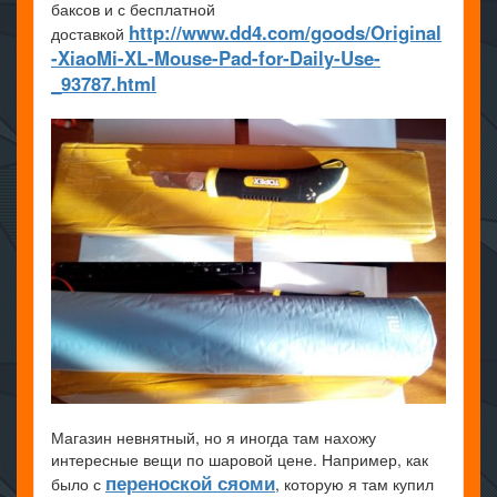
баксов и с бесплатной
http://www.dd4.com/goods/Original
доставкой
-XiaoMi-XL-Mouse-Pad-for-Daily-Use-
_93787.html
Магазин невнятный, но я иногда там нахожу
интересные вещи по шаровой цене. Например, как
переноской сяоми
было с
, которую я там купил