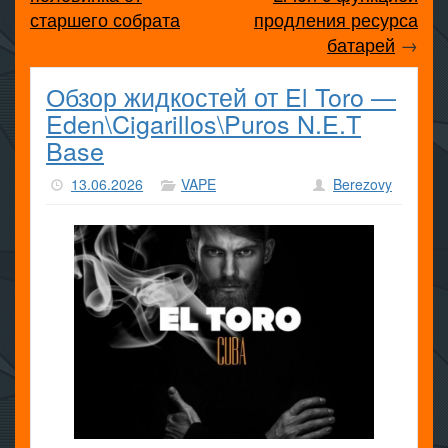
старшего собрата
продления ресурса
батарей
→
Обзор жидкостей от El Toro —
Eden\Cigarillos\Puros N.E.T
Base
13.06.2026
VAPE
Berezovy