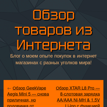
Обзор
товаров из
Интернета
Блог о моем опыте покупок в интернет
магазинах с разных уголков мира!
←
Обзор GeekVape
Обзор XTAR L8 Pro —
Aegis Mini 5 — снова
8-слотовая зарядка
приличная, но
AA/AAA Ni-MH & 1.5V
половинка от
Li-ion c функцией