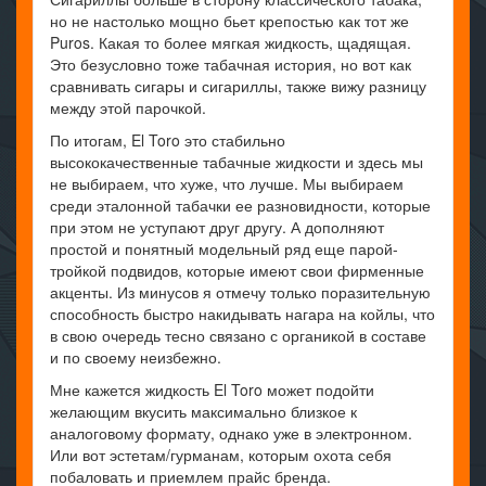
но не настолько мощно бьет крепостью как тот же
Puros. Какая то более мягкая жидкость, щадящая.
Это безусловно тоже табачная история, но вот как
сравнивать сигары и сигариллы, также вижу разницу
между этой парочкой.
По итогам, El Toro это стабильно
высококачественные табачные жидкости и здесь мы
не выбираем, что хуже, что лучше. Мы выбираем
среди эталонной табачки ее разновидности, которые
при этом не уступают друг другу. А дополняют
простой и понятный модельный ряд еще парой-
тройкой подвидов, которые имеют свои фирменные
акценты. Из минусов я отмечу только поразительную
способность быстро накидывать нагара на койлы, что
в свою очередь тесно связано с органикой в составе
и по своему неизбежно.
Мне кажется жидкость El Toro может подойти
желающим вкусить максимально близкое к
аналоговому формату, однако уже в электронном.
Или вот эстетам/гурманам, которым охота себя
побаловать и приемлем прайс бренда.