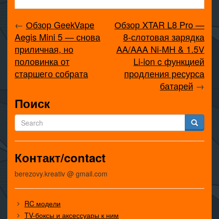
←
Обзор GeekVape
Обзор XTAR L8 Pro —
Aegis Mini 5 — снова
8-слотовая зарядка
приличная, но
AA/AAA Ni-MH & 1.5V
половинка от
Li-ion c функцией
старшего собрата
продления ресурса
батарей
→
Поиск
Контакт/contact
berezovy.kreativ @ gmail.com
RC модели
TV-боксы и аксессуары к ним