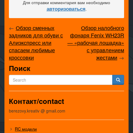
Для отправки комментария вам необходимо
авторизоваться
.
←
Обзор сменных
Обзор налобного
задников для обуви с
фонаря Fenix WH23R
Алиэкспресс или
— «рабочая лошадка»
спасаем любимые
с управлением
кроссовки
жестами
→
Поиск
Контакт/contact
berezovy.kreativ @ gmail.com
RC модели