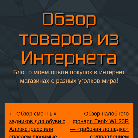
Обзор
товаров из
Интернета
Блог о моем опыте покупок в интернет
магазинах с разных уголков мира!
←
Обзор сменных
Обзор налобного
задников для обуви с
фонаря Fenix WH23R
Алиэкспресс или
— «рабочая лошадка»
спасаем любимые
с управлением