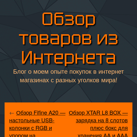
Обзор
товаров из
Интернета
Блог о моем опыте покупок в интернет
магазинах с разных уголков мира!
←
Обзор Fifine A20 —
Обзор XTAR L8 BOX —
настольные USB-
зарядка на 8 слотов
колонки с RGB и
плюс бокс для
упором на
хранения AA и AAA