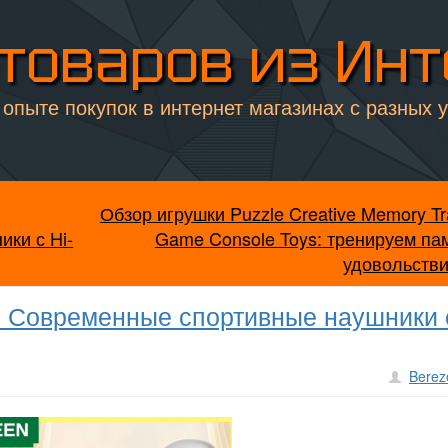
товаров из Ин
опыте покупок в интернет магазинах с разных 
Обзор игрушки Puzzle Creative Memory Tr
ки с Hi-
Game Console Toys: тренируем па
удовольств
 Современные спортивные наушники 
Berez