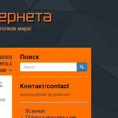
тернета
уголков мира!
Поиск
aining
мять с
ием
→
с
Контакт/contact
berezovy.kreativ @ gmail.com
ovy
RC модели
TV-боксы и аксессуары к ним