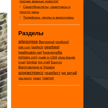
прочие важные новости!
Смартбраслеты, смартчасы и
просто часы
Телефоны, чехлы и аксессуары
Разделы
aliexpress
coolicool
Banggood
gearbest
fasttech
dd4.com
heavengifts
healthcabin.net
lightake.com
made in USA
shop.brando
tomtop
tvc-mall
Бангуд
tmart
Виготовлено в Україні
алиэкспресс
не китай
геарбест
томтоп
твц-молл
тмарт