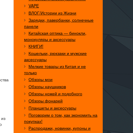
VAPE
ВЛОГ/Истории из Жизни
Зарядки, павербанки, солнечные
панели
Китайская оптика — бинокли,
монокуляры и аксессуары
КНИГИ!
Кошельки, рюкзаки и мужские
аксессуары
Мелкие товары из Китая и не
только
Обзоры мои
ства
Обзоры наушников
Обзоры ножей и подобного
Обзоры фонарей
Планшеты и аксессуары
Поговорим о том, как экономить на
 из
покупках!
о
Распродажи, новинки, купоны и