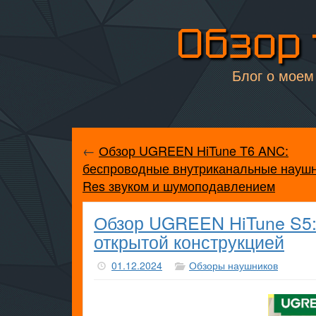
Обзор 
Блог о моем 
←
Обзор UGREEN HiTune T6 ANC:
беспроводные внутриканальные наушни
Res звуком и шумоподавлением
Обзор UGREEN HiTune S5:
открытой конструкцией
01.12.2024
Обзоры наушников