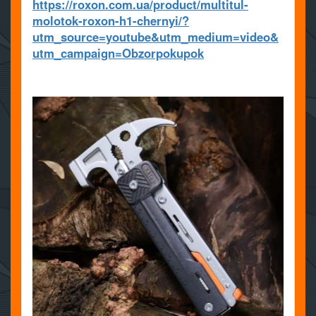
https://roxon.com.ua/product/multitul-
molotok-roxon-h1-chernyi/?
utm_source=youtube&utm_medium=video&
utm_campaign=Obzorpokupok