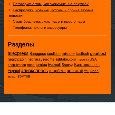
Поговорим о том, как экономить на покупках!
Распродажи, новинки, купоны и прочие важные
новости!
Смартбраслеты, смартчасы и просто часы
Телефоны, чехлы и аксессуары
Разделы
aliexpress
gearbest
coolicool
Banggood
fasttech
dd4.com
heavengifts
healthcabin.net
lightake.com
made in USA
tomtop
Виготовлено в
tvc-mall
Бангуд
shop.brando
tmart
алиэкспресс
не китай
геарбест
Україні
твц-молл
томтоп
тмарт