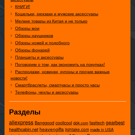
КНИГИ!
Кошельки, рюкзаки и мужские аксессуары
Мелкие товары из Китая и не только
Обзоры мои
Обзоры наушников
Обзоры ножей и подобного
Обзоры фонарей
Планшеты и аксессуары
Поговорим о том, как экономить на покупках!
Распродажи, новинки, купоны и прочие важные
новости!
Смартбраслеты, смартчасы и просто часы
Телефоны, чехлы и аксессуары
Разделы
aliexpress
gearbest
coolicool
Banggood
fasttech
dd4.com
heavengifts
healthcabin.net
lightake.com
made in USA