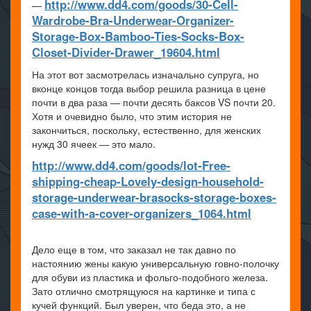
http://www.dd4.com/goods/30-Cell-
—
Wardrobe-Bra-Underwear-Organizer-
Storage-Box-Bamboo-Ties-Socks-Box-
Closet-Divider-Drawer_19604.html
На этот вот засмотрелась изначально супруга, но
вконце концов тогда выбор решила разница в цене
почти в два раза — почти десять баксов VS почти 20.
Хотя и очевидно было, что этим история не
закончиться, поскольку, естественно, для женских
нужд 30 ячеек — это мало.
http://www.dd4.com/goods/lot-Free-
shipping-cheap-Lovely-design-household-
storage-underwear-brasocks-storage-boxes-
case-with-a-cover-organizers_1064.html
Дело еще в том, что заказал не так давно по
настоянию жены какую универсальную говно-полочку
для обуви из пластика и фольго-подобного железа.
Зато отлично смотрящуюся на картинке и типа с
кучей функций. Был уверен, что беда это, а не