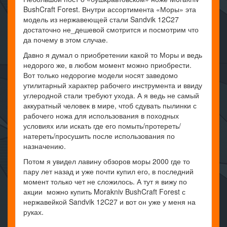
BushCraft Forest. Внутри ассортимента «Моры» эта
модель из нержавеющей стали Sandvik 12C27
достаточно не_дешевой смотрится и посмотрим что
да почему в этом случае.
Давно я думал о приобретении какой то Моры и ведь
недорого же, в любом момент можно приобрести.
Вот только недорогие модели носят заведомо
утилитарный характер рабочего инструмента и ввиду
углеродной стали требуют ухода. А я ведь не самый
аккуратный человек в мире, чтоб сдувать пылинки с
рабочего ножа для использования в походных
условиях или искать где его помыть/протереть/
натереть/просушить после использования по
назначению.
Потом я увидел лавину обзоров моры 2000 где то
пару лет назад и уже почти купил его, в последний
момент только чет не сложилось. А тут я вижу по
акции можно купить Morakniv BushCraft Forest с
нержавейкой Sandvik 12C27 и вот он уже у меня на
руках.