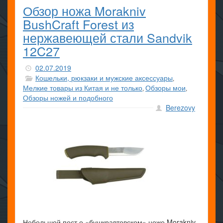
Обзор ножа Morakniv
BushCraft Forest из
нержавеющей стали Sandvik
12C27
02.07.2019
Кошельки, рюкзаки и мужские аксессуары
,
Мелкие товары из Китая и не только
Обзоры мои
,
,
Обзоры ножей и подобного
Berezovy
Небольшой пост о «бушкравтовском» ноже Morakniv