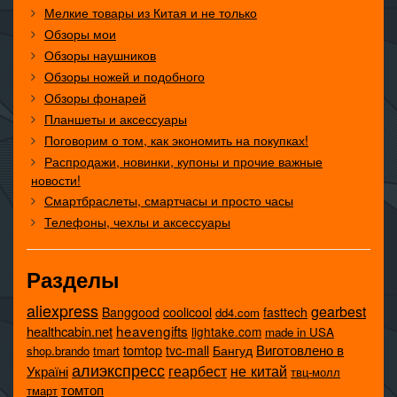
Мелкие товары из Китая и не только
Обзоры мои
Обзоры наушников
Обзоры ножей и подобного
Обзоры фонарей
Планшеты и аксессуары
Поговорим о том, как экономить на покупках!
Распродажи, новинки, купоны и прочие важные
новости!
Смартбраслеты, смартчасы и просто часы
Телефоны, чехлы и аксессуары
Разделы
aliexpress
gearbest
coolicool
Banggood
fasttech
dd4.com
heavengifts
healthcabin.net
lightake.com
made in USA
tomtop
Виготовлено в
tvc-mall
Бангуд
shop.brando
tmart
алиэкспресс
не китай
геарбест
Україні
твц-молл
томтоп
тмарт