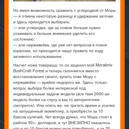
Но имея возможность сравнить с углеродкой от Моры
— я отмечу некоторую разницу в удержании заточки
и здесь приходится выбирать:
— или углеродка, где за ножом больше нужно
ухаживать и больше внимания уделять его
состоянию;
— или нержавейка, где уже нет вопросов в плане
коррозии, но приходится чаще править по ходу
активного использования.
Насчет ножа товарища, то он заценил мой Morakniv
BushCraft Forest и теперь склоняется вместо
восстановления своего, купить тоже Мору с
нержавейки — крайне недорого же. Здесь только
вопрос выбора более интересной под
индивидуальные задачи модели (все таки 2000-ая
модель более на слуху и как то авторитетнее
смотрится). Или опять же, не тратить время и усилия
на запущенный экземпляр, а приобрести за 10
баксов нулячий. Чет всегда думал, что Мора стоят в
районе 50+- долларов, а тут ВНЕЗАПНО оказалось
что и по 10 баксов можно еще повыбирать, а за 30