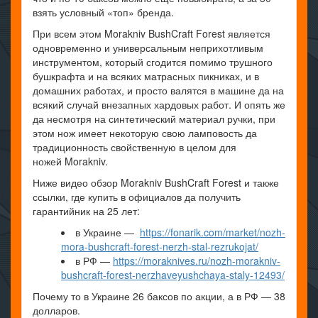
взять условный «топ» бренда.
При всем этом Morakniv BushCraft Forest является
одновременно и универсальным неприхотливым
инструментом, который сгодится помимо трушного
бушкрафта и на всяких матрасных пикниках, и в
домашних работах, и просто валятся в машине да на
всякий случай внезапных хардовых работ. И опять же
да несмотря на синтетический материал ручки, при
этом нож имеет некоторую свою ламповость да
традиционность свойственную в целом для
ножей Morakniv.
Ниже видео обзор Morakniv BushCraft Forest и также
ссылки, где купить в официалов да получить
гарантийник на 25 лет:
в Украине —
https://fonarik.com/market/nozh-
mora-bushcraft-forest-nerzh-stal-rezrukojat/
в РФ —
https://moraknives.ru/nozh-morakniv-
bushcraft-forest-nerzhaveyushchaya-staly-12493/
Почему то в Украине 26 баксов по акции, а в РФ — 38
долларов.