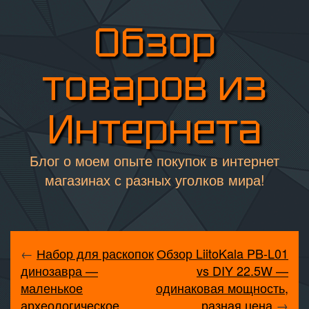
Обзор
товаров из
Интернета
Блог о моем опыте покупок в интернет
магазинах с разных уголков мира!
←
Набор для раскопок
Обзор LiitoKala PB-L01
динозавра —
vs DIY 22.5W —
маленькое
одинаковая мощность,
археологическое
разная цена
→