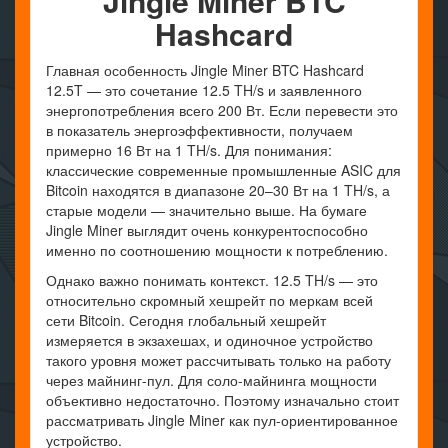
Jingle Miner BTC
Hashcard
Главная особенность Jingle Miner BTC Hashcard
12.5T — это сочетание 12.5 TH/s и заявленного
энергопотребления всего 200 Вт. Если перевести это
в показатель энергоэффективности, получаем
примерно 16 Вт на 1 TH/s. Для понимания:
классические современные промышленные ASIC для
Bitcoin находятся в диапазоне 20–30 Вт на 1 TH/s, а
старые модели — значительно выше. На бумаге
Jingle Miner выглядит очень конкурентоспособно
именно по соотношению мощности к потреблению.
Однако важно понимать контекст. 12.5 TH/s — это
относительно скромный хешрейт по меркам всей
сети Bitcoin. Сегодня глобальный хешрейт
измеряется в экзахешах, и одиночное устройство
такого уровня может рассчитывать только на работу
через майнинг-пул. Для соло-майнинга мощности
объективно недостаточно. Поэтому изначально стоит
рассматривать Jingle Miner как пул-ориентированное
устройство.