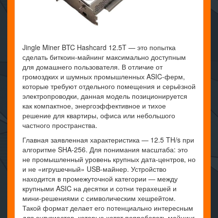
Jingle Miner BTC Hashcard 12.5T — это попытка
сделать биткоин-майнинг максимально доступным
для домашнего пользователя. В отличие от
громоздких и шумных промышленных ASIC-ферм,
которые требуют отдельного помещения и серьёзной
электропроводки, данная модель позиционируется
как компактное, энергоэффективное и тихое
решение для квартиры, офиса или небольшого
частного пространства.
Главная заявленная характеристика — 12.5 TH/s при
алгоритме SHA-256. Для понимания масштаба: это
не промышленный уровень крупных дата-центров, но
и не «игрушечный» USB-майнер. Устройство
находится в промежуточной категории — между
крупными ASIC на десятки и сотни терахешей и
мини-решениями с символическим хешрейтом.
Такой формат делает его потенциально интересным
для энтузиастов, которые хотят попробовать майнинг