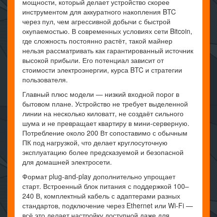
мощности, который делает устройство скорее
инструментом для аккуратного накопления BTC
через пул, чем агрессивной добычи с быстрой
окупаемостью. В современных условиях сети Bitcoin,
где сложность постоянно растёт, такой майнер
нельзя рассматривать как гарантированный источник
высокой прибыли. Его потенциал зависит от
стоимости электроэнергии, курса BTC и стратегии
пользователя.
Главный плюс модели — низкий входной порог в
бытовом плане. Устройство не требует выделенной
линии на несколько киловатт, не создаёт сильного
шума и не превращает квартиру в мини-серверную.
Потребление около 200 Вт сопоставимо с обычным
ПК под нагрузкой, что делает круглосуточную
эксплуатацию более предсказуемой и безопасной
для домашней электросети.
Формат plug-and-play дополнительно упрощает
старт. Встроенный блок питания с поддержкой 100–
240 В, комплектный кабель с адаптерами разных
стандартов, подключение через Ethernet или Wi-Fi —
всё это делает настройку доступной даже для