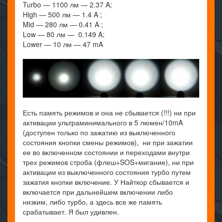
Turbo — 1100 лм — 2.37 A;
High — 500 лм — 1.4 A ;
Mid — 280 лм — 0.41 A ;
Low — 80 лм — 0.149 A;
Lower — 10 лм — 47 mA
Есть память режимов и она не сбывается (!!!) ни при
активации ультраминимального в 5 люмен/10mA
(доступен только по зажатию из выключенного
состояния кнопки смены режимов), ни при зажатии
ее во включенном состоянии и переходами внутри
трех режимов строба (флеш+SOS+мигание), ни при
активации из выключенного состояния турбо путем
зажатия кнопки включение. У Найткор сбывается и
включается при дальнейшем включении либо
низким, либо турбо, а здесь все же память
срабатывает. Я был удивлен.