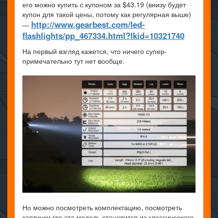
его можно купить с купоном за $43.19 (внизу будет
купон для такой цены, потому как регулярная выше)
http://www.gearbest.com/led-
—
flashlights/pp_467334.html?lkid=10321740
На первый взгляд кажется, что ничего супер-
примечательно тут нет вообще.
Но можно посмотреть комплектацию, посмотреть
картинки где эта модель становится из классического