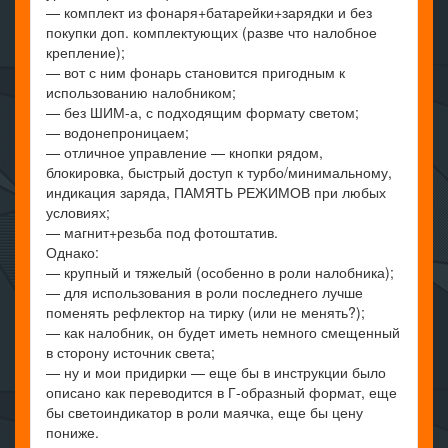
— комплект из фонаря+батарейки+зарядки и без
покупки доп. комплектующих (разве что налобное
крепление);
— вот с ним фонарь становится пригодным к
использованию налобником;
— без ШИМ-а, с подходящим формату светом;
— водонепроницаем;
— отличное управление — кнопки рядом,
блокировка, быстрый доступ к турбо/минимальному,
индикация заряда, ПАМЯТЬ РЕЖИМОВ при любых
условиях;
— магнит+резьба под фотоштатив.
Однако:
— крупный и тяжелый (особенно в роли налобника);
— для использования в роли последнего лучше
поменять рефлектор на тирку (или не менять?);
— как налобник, он будет иметь немного смещенный
в сторону источник света;
— ну и мои придирки — еще бы в инструкции было
описано как переводится в Г-образный формат, еще
бы светоиндикатор в роли маячка, еще бы цену
пониже.