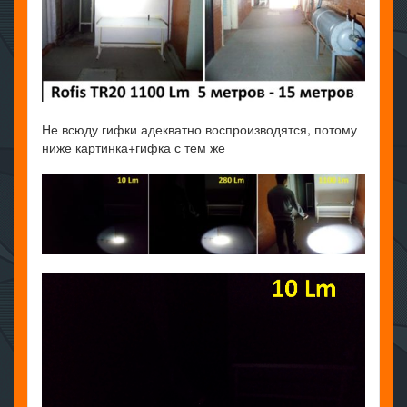
Не всюду гифки адекватно воспроизводятся, потому
ниже картинка+гифка с тем же