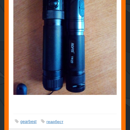
gearbest
геарбест