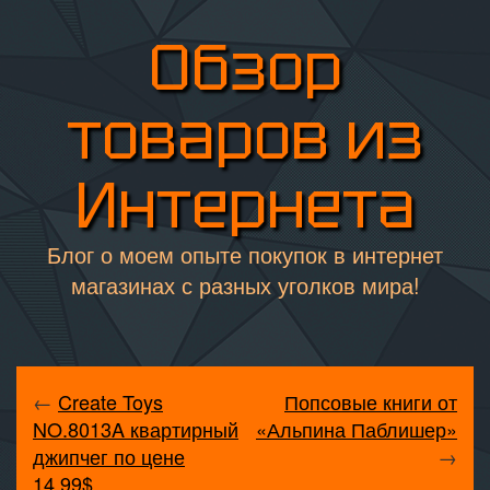
Обзор
товаров из
Интернета
Блог о моем опыте покупок в интернет
магазинах с разных уголков мира!
←
Create Toys
Попсовые книги от
NO.8013A квартирный
«Альпина Паблишер»
джипчег по цене
→
14.99$