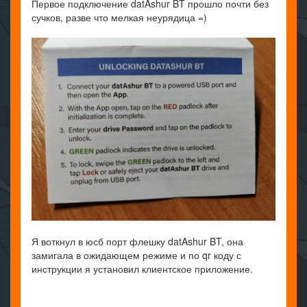
Первое подключение datAshur BT прошло почти без
сучков, разве что мелкая неурядица =)
Я воткнул в юсб порт флешку datAshur BT, она
замигала в ожидающем режиме и по qr коду с
инструкции я установил клиентское приложение.