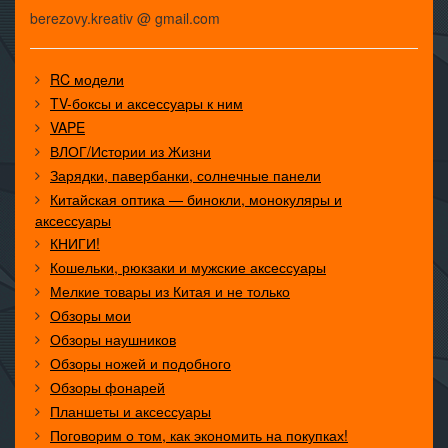
berezovy.kreativ @ gmail.com
RC модели
TV-боксы и аксессуары к ним
VAPE
ВЛОГ/Истории из Жизни
Зарядки, павербанки, солнечные панели
Китайская оптика — бинокли, монокуляры и
аксессуары
КНИГИ!
Кошельки, рюкзаки и мужские аксессуары
Мелкие товары из Китая и не только
Обзоры мои
Обзоры наушников
Обзоры ножей и подобного
Обзоры фонарей
Планшеты и аксессуары
Поговорим о том, как экономить на покупках!