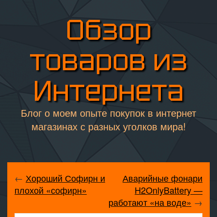
Обзор
товаров из
Интернета
Блог о моем опыте покупок в интернет
магазинах с разных уголков мира!
←
Хороший Софирн и
Аварийные фонари
плохой «софирн»
H2OnlyBattery —
работают «на воде»
→