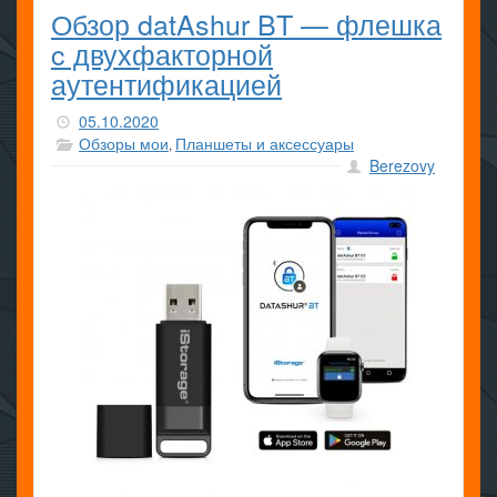
Обзор datAshur BT — флешка
c двухфакторной
аутентификацией
05.10.2020
Обзоры мои
Планшеты и аксессуары
,
Berezovy