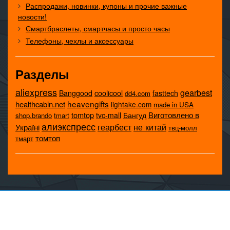
Распродажи, новинки, купоны и прочие важные
новости!
Смартбраслеты, смартчасы и просто часы
Телефоны, чехлы и аксессуары
Разделы
aliexpress
gearbest
coolicool
Banggood
fasttech
dd4.com
heavengifts
healthcabin.net
lightake.com
made in USA
tomtop
Виготовлено в
tvc-mall
Бангуд
shop.brando
tmart
алиэкспресс
не китай
геарбест
Україні
твц-молл
томтоп
тмарт