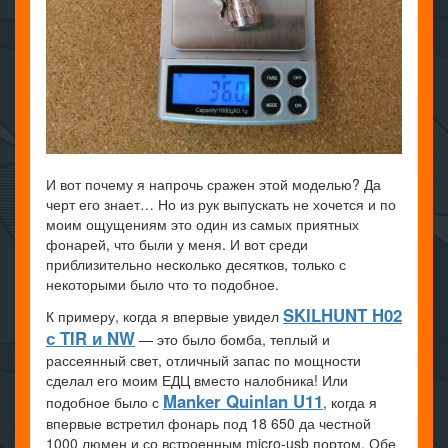
И вот почему я напрочь сражен этой моделью? Да
черт его знает… Но из рук выпускать не хочется и по
моим ощущениям это один из самых приятных
фонарей, что были у меня. И вот среди
приблизительно несколько десятков, только с
некоторыми было что то подобное.
SKILHUNT H02
К примеру, когда я впервые увидел
с TIR и NW
— это было бомба, теплый и
рассеянный свет, отличный запас по мощности
сделал его моим ЕДЦ вместо налобника! Или
Manker Quinlan U11
подобное было с
, когда я
впервые встретил фонарь под 18 650 да честной
1000 люмен и со встроенным micro-usb портом. Обе