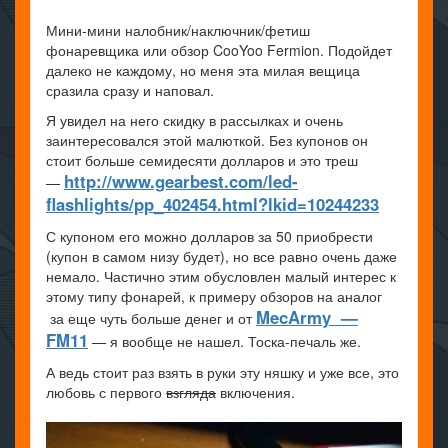
Мини-мини налобник/наключник/фетиш
фонаревщика или обзор CooYoo Fermion. Подойдет
далеко не каждому, но меня эта милая вещица
сразила сразу и наповал.
Я увидел на него скидку в рассылках и очень
заинтересовался этой малюткой. Без купонов он
стоит больше семидесяти долларов и это треш
http://www.gearbest.com/led-
—
flashlights/pp_402454.html?lkid=10244233
С купоном его можно долларов за 50 приобрести
(купон в самом низу будет), но все равно очень даже
немало. Частично этим обусловлен малый интерес к
этому типу фонарей, к примеру обзоров на аналог
MecArmy —
за еще чуть больше денег и от
FM11
— я вообще не нашел. Тоска-печаль же.
А ведь стоит раз взять в руки эту няшку и уже все, это
любовь с первого
взгляда
включения.