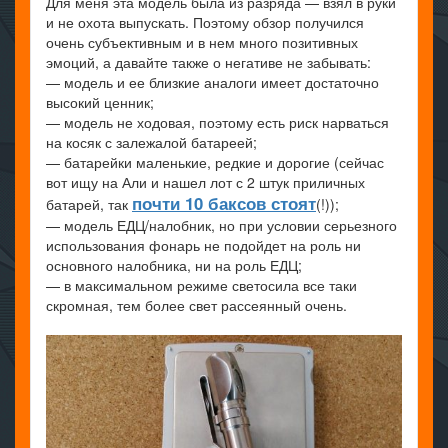
Для меня эта модель была из разряда — взял в руки
и не охота выпускать. Поэтому обзор получился
очень субъективным и в нем много позитивных
эмоций, а давайте также о негативе не забывать:
— модель и ее близкие аналоги имеет достаточно
высокий ценник;
— модель не ходовая, поэтому есть риск нарваться
на косяк с залежалой батареей;
— батарейки маленькие, редкие и дорогие (сейчас
вот ищу на Али и нашел лот с 2 штук приличных
почти 10 баксов стоят
батарей, так
(!));
— модель ЕДЦ/налобник, но при условии серьезного
использования фонарь не подойдет на роль ни
основного налобника, ни на роль ЕДЦ;
— в максимальном режиме светосила все таки
скромная, тем более свет рассеянный очень.