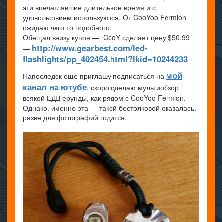
эти впечатлявшие длительное время и с
удовольствием используются. От CooYoo Fermion
ожидаю чего то подобного.
Обещал внизу купон — CooY сделает цену $50.99
http://www.gearbest.com/led-
—
flashlights/pp_402454.html?lkid=10244233
мой
Напоследок еще приглашу подписаться на
канал на ютубе
, скоро сделаю мультиобзор
всякой ЕДЦ ерунды, как рядом с CooYoo Fermion.
Однако, именно эта — такой бестолковой оказалась,
разве для фотографий годится.