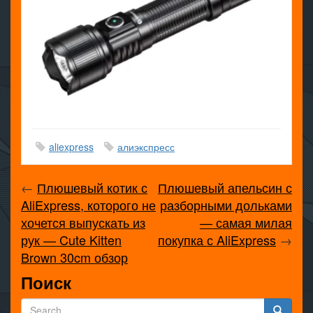
aliexpress
алиэкспресс
←
Плюшевый котик с
Плюшевый апельсин с
AliExpress, которого не
разборными дольками
хочется выпускать из
— самая милая
рук — Cute Kitten
покупка с AliExpress
→
Brown 30cm обзор
Поиск