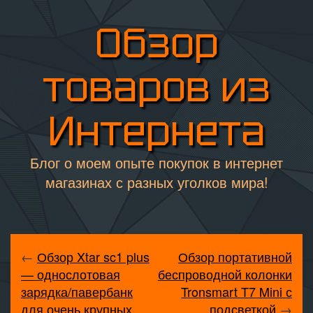
Обзор
товаров из
Интернета
Блог о моем опыте покупок в интернет
магазинах с разных уголков мира!
←
Обзор Xtar sc1 plus
Обзор портативной
— однослотовая
беспроводной колонки
зарядка/павербанк
Tronsmart T7 Mini с
для очень крупных
подсветкой
→