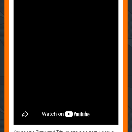
Как по мне Tronsmart Trip не плоха на роль именно