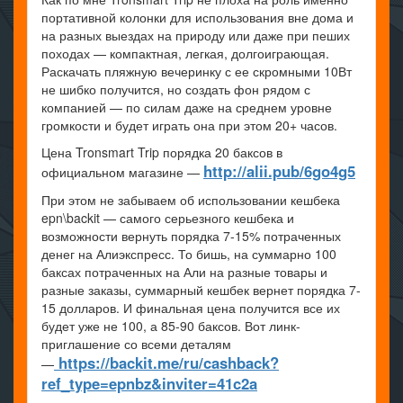
портативной колонки для использования вне дома и
на разных выездах на природу или даже при пеших
походах — компактная, легкая, долгоиграющая.
Раскачать пляжную вечеринку с ее скромными 10Вт
не шибко получится, но создать фон рядом с
компанией — по силам даже на среднем уровне
громкости и будет играть она при этом 20+ часов.
Цена Tronsmart Trip порядка 20 баксов в
http://alii.pub/6go4g5
официальном магазине —
При этом не забываем об использовании кешбека
epn\backit — самого серьезного кешбека и
возможности вернуть порядка 7-15% потраченных
денег на Алиэкспресс. То бишь, на суммарно 100
баксах потраченных на Али на разные товары и
разные заказы, суммарный кешбек вернет порядка 7-
15 долларов. И финальная цена получится все их
будет уже не 100, а 85-90 баксов. Вот линк-
приглашение со всеми деталям
https://backit.me/ru/cashback?
—
ref_type=epnbz&inviter=41c2a