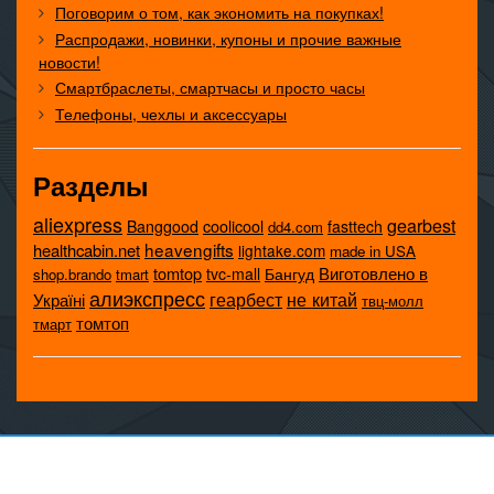
Поговорим о том, как экономить на покупках!
Распродажи, новинки, купоны и прочие важные
новости!
Смартбраслеты, смартчасы и просто часы
Телефоны, чехлы и аксессуары
Разделы
aliexpress
gearbest
coolicool
Banggood
fasttech
dd4.com
heavengifts
healthcabin.net
lightake.com
made in USA
tomtop
Виготовлено в
tvc-mall
Бангуд
shop.brando
tmart
алиэкспресс
не китай
геарбест
Україні
твц-молл
томтоп
тмарт