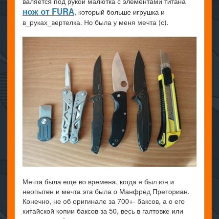
валяется под рукой малютка с элементами титана
нож от FURA
, который больше игрушка и
в_руках_вертелка. Но была у меня мечта (с).
Мечта была еще во времена, когда я был юн и
неопытен и мечта эта была о Манфред Преториан.
Конечно, не об оригинале за 700+- баксов, а о его
китайской копии баксов за 50, весь в галтовке или