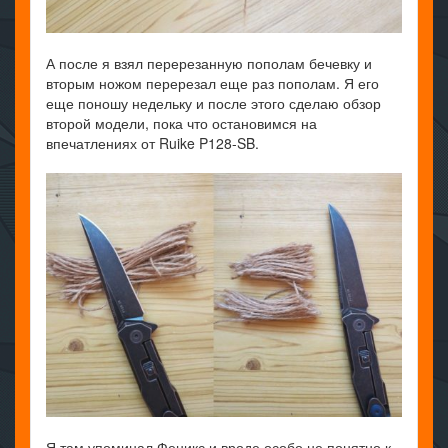
А после я взял перерезанную пополам бечевку и
вторым ножом перерезал еще раз пополам. Я его
еще поношу недельку и после этого сделаю обзор
второй модели, пока что остановимся на
впечатлениях от Ruike P128-SB.
Я там упоминал Феникс и вроде особо не понятно к