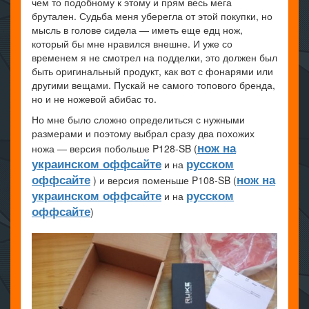
чем то подобному к этому и прям весь мега
брутален. Судьба меня уберегла от этой покупки, но
мысль в голове сидела — иметь еще едц нож,
который бы мне нравился внешне. И уже со
временем я не смотрел на подделки, это должен был
быть оригинальный продукт, как вот с фонарями или
другими вещами. Пускай не самого топового бренда,
но и не ножевой абибас то.
Но мне было сложно определиться с нужными
размерами и поэтому выбрал сразу два похожих
нож на
ножа — версия побольше P128-SB (
украинском оффсайте
русском
и на
оффсайте
нож на
) и версия поменьше P108-SB (
украинском оффсайте
русском
и на
оффсайте
)