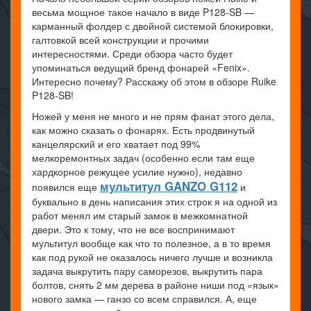
весьма мощное такое начало в виде P128-SB —
карманный фолдер с двойной системой блокировки,
галтовкой всей конструкции и прочими
интересностями. Среди обзора часто будет
упоминаться ведущий бренд фонарей «Fenix».
Интересно почему? Расскажу об этом в обзоре Ruike
P128-SB!
Ножей у меня не много и не прям фанат этого дела,
как можно сказать о фонарях. Есть продвинутый
канцелярский и его хватает под 99%
мелкоремонтных задач (особенно если там еще
хардкорное режущее усилие нужно), недавно
мультитул GANZO G112
появился еще
и
буквально в день написания этих строк я на одной из
работ менял им старый замок в межкомнатной
двери. Это к тому, что не все воспринимают
мультитул вообще как что то полезное, а в то время
как под рукой не оказалось ничего лучше и возникла
задача выкрутить пару саморезов, выкрутить пара
болтов, снять 2 мм дерева в районе ниши под «язык»
нового замка — ганзо со всем справился. А, еще