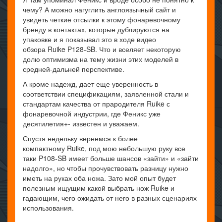
чему? А можно нагуглить англоязычный сайт и
увидеть четкие отсылки к этому фонаревочному
бренду в контактах, которые дублируются на
упаковке и я показывал это в ходе видео
обзора Ruike P128-SB. Что и вселяет некоторую
долю оптимизма на тему жизни этих моделей в
средней-дальней перспективе.
А кроме надежд, дает еще уверенность в
соответствии спецификациям, заявленной стали и
стандартам качества от прародителя Ruike с
фонаревочной индустрии, где Феникс уже
десятилетия+- известен и уважаем.
Спустя недельку вернемся к более
компактному Ruike, под мою небольшую руку все
таки P108-SB имеет больше шансов «зайти» и «зайти
надолго», но чтобы прочувствовать разницу нужно
иметь на руках оба ножа. Зато мой опыт будет
полезным ищущим какой выбрать нож Ruike и
гадающим, чего ожидать от него в разных сценариях
использования.