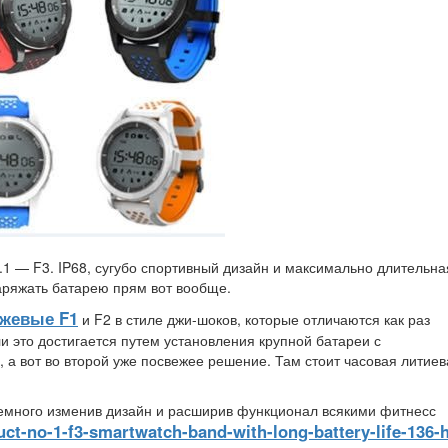
1 — F3. IP68, сугубо спортивный дизайн и максимально длительна
аряжать батарею прям вот вообще.
жевые F1
и F2 в стиле джи-шоков, которые отличаются как раз
 это достигается путем установления крупной батареи с
 а вот во второй уже посвежее решение. Там стоит часовая литиев
 немного изменив дизайн и расширив функционал всякими фитнесс
uct-no-1-f3-smartwatch-band-with-long-battery-life-136-