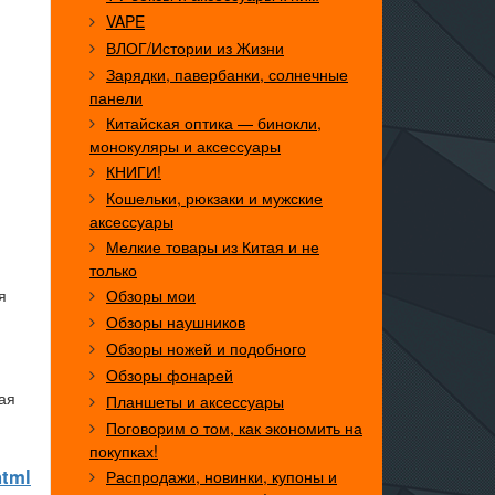
VAPE
ВЛОГ/Истории из Жизни
Зарядки, павербанки, солнечные
панели
Китайская оптика — бинокли,
монокуляры и аксессуары
КНИГИ!
Кошельки, рюкзаки и мужские
аксессуары
Мелкие товары из Китая и не
только
я
Обзоры мои
Обзоры наушников
Обзоры ножей и подобного
Обзоры фонарей
ая
Планшеты и аксессуары
Поговорим о том, как экономить на
покупках!
html
Распродажи, новинки, купоны и