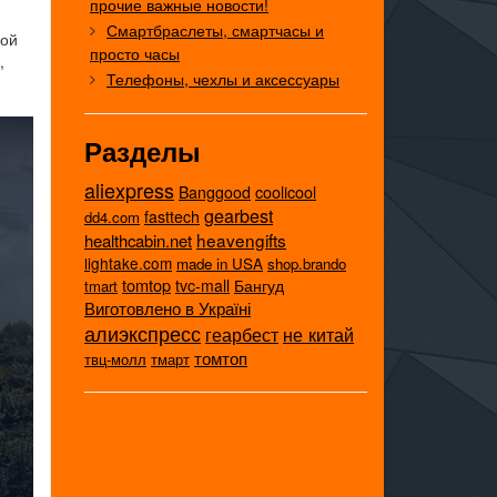
прочие важные новости!
Смартбраслеты, смартчасы и
вой
просто часы
,
Телефоны, чехлы и аксессуары
Разделы
aliexpress
coolicool
Banggood
gearbest
fasttech
dd4.com
heavengifts
healthcabin.net
lightake.com
made in USA
shop.brando
tomtop
tvc-mall
Бангуд
tmart
Виготовлено в Україні
алиэкспресс
не китай
геарбест
томтоп
твц-молл
тмарт