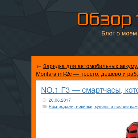
Обзор 
Блог о моем 
←
Зарядка для автомобильных аккуму
Monfara mf-2c — просто, дешево и раб
NO.1 F3 — смартчасы, кот
20.06.2017
Распродажи, новинки, купоны и прочие важ