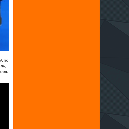
 А по
ль,
толь