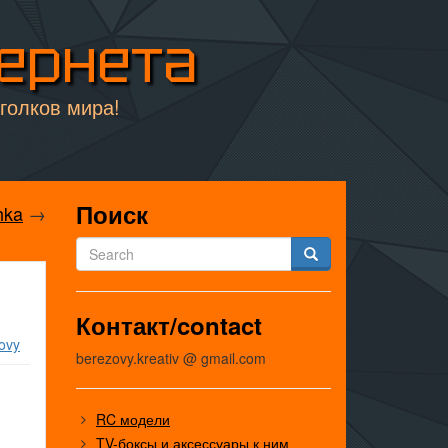
тернета
уголков мира!
Поиск
hka
→
Контакт/contact
ovy
berezovy.kreativ @ gmail.com
RC модели
TV-боксы и аксессуары к ним