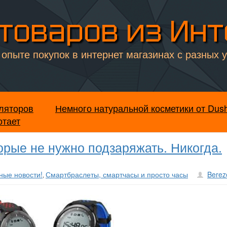
товаров из Ин
опыте покупок в интернет магазинах с разных 
ляторов
Немного натуральной косметики от Dus
отает
орые не нужно подзаряжать. Никогда.
ные новости!
Смартбраслеты, смартчасы и просто часы
Berez
,