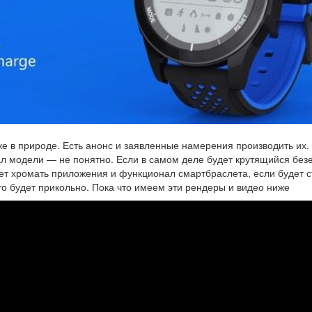
аже в природе. Есть анонс и заявленные намерения производить их.
ал модели — не понятно. Если в самом деле будет крутящийся безе
дет хромать приложения и функционал смартбраслета, если будет с
то будет прикольно. Пока что имеем эти рендеры и видео ниже