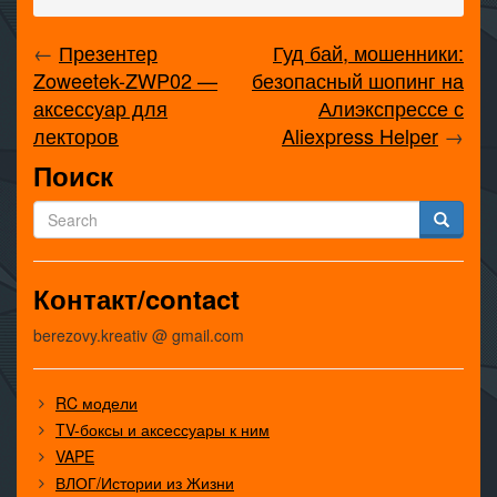
←
Презентер
Гуд бай, мошенники:
Zoweetek-ZWP02 —
безопасный шопинг на
аксессуар для
Алиэкспрессе с
лекторов
Aliexpress Helper
→
Поиск
Контакт/contact
berezovy.kreativ @ gmail.com
RC модели
TV-боксы и аксессуары к ним
VAPE
ВЛОГ/Истории из Жизни