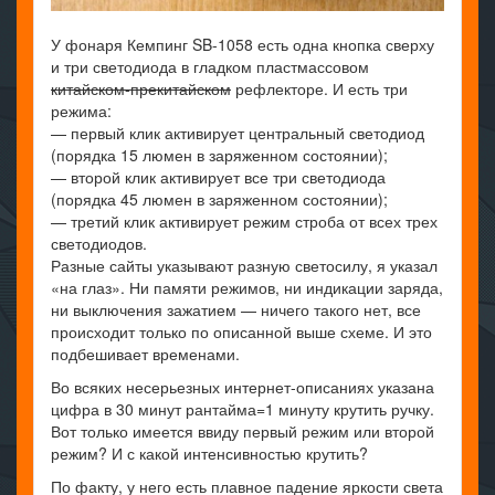
У фонаря Кемпинг SB-1058 есть одна кнопка сверху
и три светодиода в гладком пластмассовом
китайском-прекитайском
рефлекторе. И есть три
режима:
— первый клик активирует центральный светодиод
(порядка 15 люмен в заряженном состоянии);
— второй клик активирует все три светодиода
(порядка 45 люмен в заряженном состоянии);
— третий клик активирует режим строба от всех трех
светодиодов.
Разные сайты указывают разную светосилу, я указал
«на глаз». Ни памяти режимов, ни индикации заряда,
ни выключения зажатием — ничего такого нет, все
происходит только по описанной выше схеме. И это
подбешивает временами.
Во всяких несерьезных интернет-описаниях указана
цифра в 30 минут рантайма=1 минуту крутить ручку.
Вот только имеется ввиду первый режим или второй
режим? И с какой интенсивностью крутить?
По факту, у него есть плавное падение яркости света