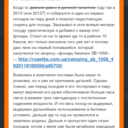
Когда то
давным-давно в далекой галактике
году так в
2013 (или 2012?) я собирался в один из первых
походов на пару дней и покупал недостающую
снарягу для похода. Заказывал в сети всякую мелкую
посуду туристическую и добавил к заказу этот
фонарь. Стоил он на то время где то в районе 10
баксов, вот только магазина того уже нет и потому
даю линк на первый попавшийся, который
нагуглился по запросу «фонарь Кемпинг SB-1058»
http://rozetka.com.ua/camping_sb_1058_4
—
820119180556/p85735/
Возможно в комплекте поставки была какая то
упаковка, но я уже не припомню деталей. Однако
помню, как перед походом я его тестировал и пару
минут верчения его ручки обеспечивали больше часа
света в режиме трех светодиодов с постепенным
падением мощности. И что весь поход он выдержал,
выдержал дальнейшее использование в бытовых
условиях, дальше где то год он провалялся в
закромах родины. Дальше я пропустил один сезон
походов, потом у меня уже были китайские народные