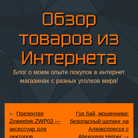
Обзор
товаров из
Интернета
Блог о моем опыте покупок в интернет
магазинах с разных уголков мира!
←
Презентер
Гуд бай, мошенники:
Zoweetek-ZWP02 —
безопасный шопинг на
аксессуар для
Алиэкспрессе с
лекторов
Aliexpress Helper
→