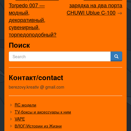
Torpedo 007 —
зарядка на два порта
модный,
CHUWI Ublue C-100
→
декоративный,
сувенирный,
торпедоподобный?
Поиск
Контакт/contact
berezovy.kreativ @ gmail.com
RC модели
TV-боксы и аксессуары к ним
VAPE
ВЛОГ/Истории из Жизни