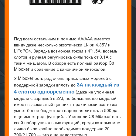
Под всем остальным и помимо АА/ААА имеется
ввиду даже несколько экзотически Li-Ion 4,35V и
LiFePO4. Зарядка возможна током в 4*1.5А, восемь
слотов и ручная регулировка силы тока от 0.1А с
таким же шагом. В обзоре есть полный разбор C8
Miboxer и сравнение с каноничной литокалой.
У Miboxer есть рад очень прикольных моделей с
3А на каждый из
поддержкой зарядки вплоть до
4 слотов одновременно
(даже не упоминая
модели с зарядкой в 2А), но большинство моделей
имеет высоковатый ценник + практически все то же
умеет более бюджетная народная литокала 500 да
еще имеет ряд функций… У модели C8 Miboxer есть
свой набор уникальных функций, среди которых мне
лично было крайне необходимая поддержка 20
700/21 700 — это еще недостаточно