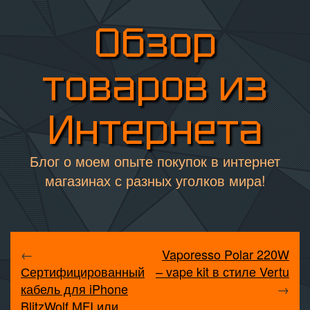
Обзор
товаров из
Интернета
Блог о моем опыте покупок в интернет
магазинах с разных уголков мира!
←
Vaporesso Polar 220W
Сертифицированный
– vape kit в стиле Vertu
кабель для iPhone
→
BlitzWolf MFI или