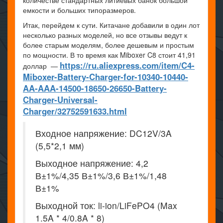
количестве стандартных литиевых банок большой
емкости и больших типоразмеров.
Итак, перейдем к сути. Китачане добавили в один лот
несколько разных моделей, но все отзывы ведут к
более старым моделям, более дешевым и простым
по мощности. В то время как Miboxer C8 стоит 41,91
https://ru.aliexpress.com/item/C4-
доллар —
Miboxer-Battery-Charger-for-10340-10440-
AA-AAA-14500-18650-26650-Battery-
Charger-Universal-
Charger/32752591633.html
Входное напряжение: DC12V/3A
(5,5*2,1 мм)
Выходное напряжение: 4,2
В±1%/4,35 В±1%/3,6 В±1%/1,48
В±1%
Выходной ток: li-ion/LiFePO4 (Max
1.5A * 4/0.8A * 8)