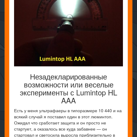
Незадекларированные
возможности или веселые
эксперименты с Lumintop HL
AAA
Есть у меня ультрафаеры в типоразмере 10 440 и на
всякий случай я поставил один в этот люминтоп.
Ожидал что сработает защита и он просто не
стартует, а оказалось все куда забавнее — он
стартовал и светосила выросла приблизительно в