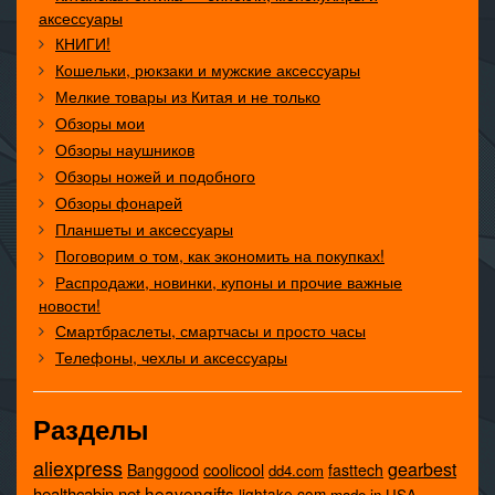
аксессуары
КНИГИ!
Кошельки, рюкзаки и мужские аксессуары
Мелкие товары из Китая и не только
Обзоры мои
Обзоры наушников
Обзоры ножей и подобного
Обзоры фонарей
Планшеты и аксессуары
Поговорим о том, как экономить на покупках!
Распродажи, новинки, купоны и прочие важные
новости!
Смартбраслеты, смартчасы и просто часы
Телефоны, чехлы и аксессуары
Разделы
aliexpress
gearbest
coolicool
Banggood
fasttech
dd4.com
heavengifts
healthcabin.net
lightake.com
made in USA