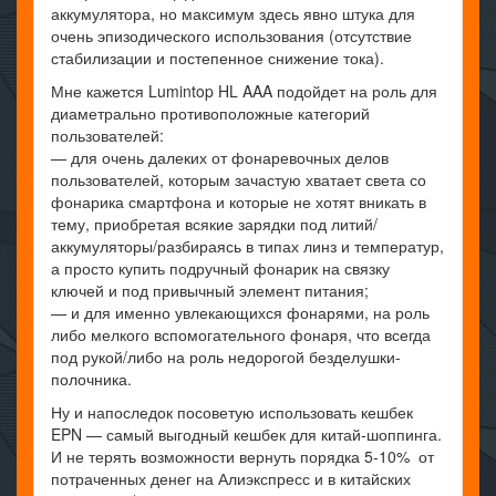
аккумулятора, но максимум здесь явно штука для
очень эпизодического использования (отсутствие
стабилизации и постепенное снижение тока).
Мне кажется Lumintop HL AAA подойдет на роль для
диаметрально противоположные категорий
пользователей:
— для очень далеких от фонаревочных делов
пользователей, которым зачастую хватает света со
фонарика смартфона и которые не хотят вникать в
тему, приобретая всякие зарядки под литий/
аккумуляторы/разбираясь в типах линз и температур,
а просто купить подручный фонарик на связку
ключей и под привычный элемент питания;
— и для именно увлекающихся фонарями, на роль
либо мелкого вспомогательного фонаря, что всегда
под рукой/либо на роль недорогой безделушки-
полочника.
Ну и напоследок посоветую использовать кешбек
EPN — самый выгодный кешбек для китай-шоппинга.
И не терять возможности вернуть порядка 5-10% от
потраченных денег на Алиэкспресс и в китайских