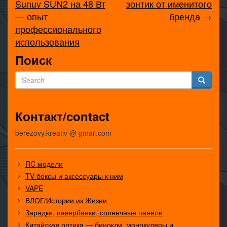
Sunuv SUN2 на 48 Вт
зонтик от именитого
— опыт
бренда
→
профессионального
использования
Поиск
Контакт/contact
berezovy.kreativ @ gmail.com
RC модели
TV-боксы и аксессуары к ним
VAPE
ВЛОГ/Истории из Жизни
Зарядки, павербанки, солнечные панели
Китайская оптика — бинокли, монокуляры и