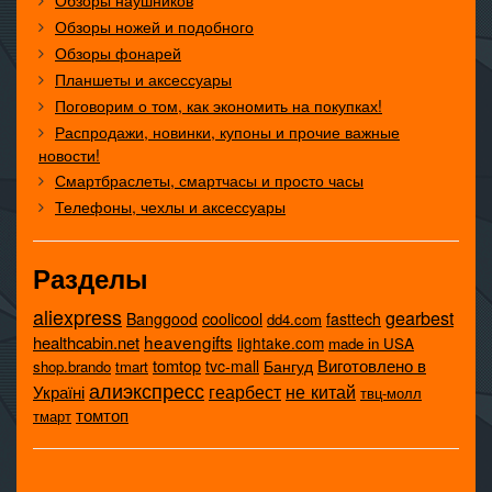
Обзоры наушников
Обзоры ножей и подобного
Обзоры фонарей
Планшеты и аксессуары
Поговорим о том, как экономить на покупках!
Распродажи, новинки, купоны и прочие важные
новости!
Смартбраслеты, смартчасы и просто часы
Телефоны, чехлы и аксессуары
Разделы
aliexpress
gearbest
coolicool
Banggood
fasttech
dd4.com
heavengifts
healthcabin.net
lightake.com
made in USA
tomtop
Виготовлено в
tvc-mall
Бангуд
shop.brando
tmart
алиэкспресс
не китай
геарбест
Україні
твц-молл
томтоп
тмарт