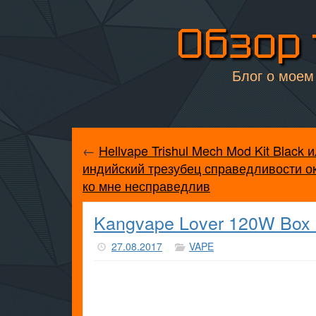
Обзор 
Блог о моем 
←
Hellvape Trishul Mech Mod Kit Black 
индийский трезубец справедливости о
ко мне несправедлив
Kangvape Lover 120W Box
27.08.2017
VAPE