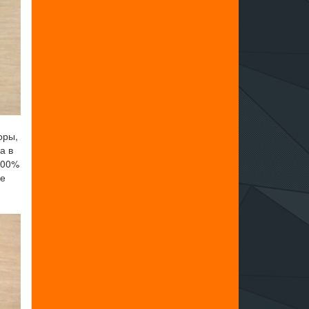
оры,
а в
100%
не