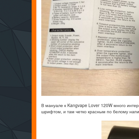
В мануале к Kangvape Lover 120W много инте
шрифтом, и там четко красным по белому напи