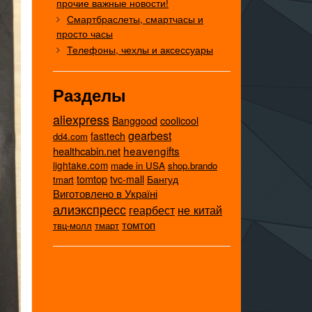
прочие важные новости!
Смартбраслеты, смартчасы и
просто часы
Телефоны, чехлы и аксессуары
Разделы
aliexpress
coolicool
Banggood
gearbest
fasttech
dd4.com
heavengifts
healthcabin.net
lightake.com
made in USA
shop.brando
tomtop
tvc-mall
Бангуд
tmart
Виготовлено в Україні
алиэкспресс
не китай
геарбест
томтоп
твц-молл
тмарт