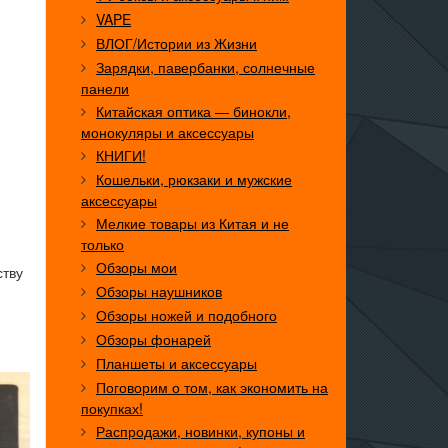
VAPE
ВЛОГ/Истории из Жизни
Зарядки, павербанки, солнечные
панели
Китайская оптика — бинокли,
монокуляры и аксессуары
КНИГИ!
Кошельки, рюкзаки и мужские
аксессуары
Мелкие товары из Китая и не
только
Обзоры мои
ству
Обзоры наушников
Обзоры ножей и подобного
Обзоры фонарей
Планшеты и аксессуары
Поговорим о том, как экономить на
покупках!
Распродажи, новинки, купоны и