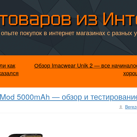
товаров из Ин
опыте покупок в интернет магазинах с разных 
или как
Обзор Imacwear Unik 2 — все начинало
казался
хоро
 Mod 5000mAh — обзор и тестировани
Berez