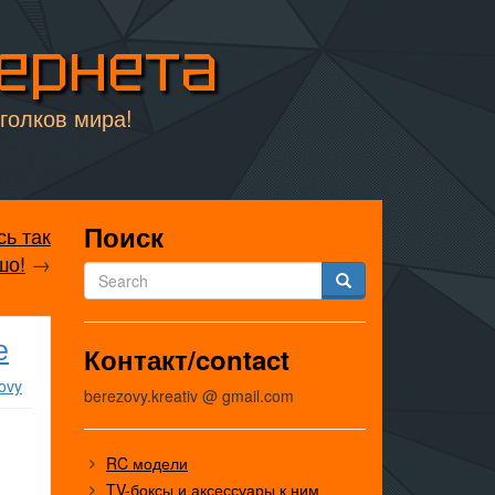
тернета
уголков мира!
Поиск
сь так
шо!
→
е
Контакт/contact
ovy
berezovy.kreativ @ gmail.com
RC модели
TV-боксы и аксессуары к ним