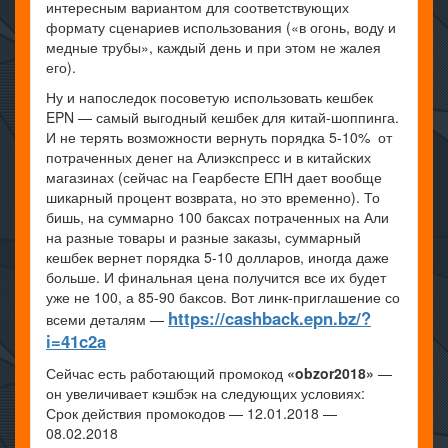
интересным вариантом для соответствующих
формату сценариев использования («в огонь, воду и
медные трубы», каждый день и при этом не жалея
его).
Ну и напоследок посоветую использовать кешбек
EPN — самый выгодный кешбек для китай-шоппинга.
И не терять возможности вернуть порядка 5-10% от
потраченных денег на Алиэкспресс и в китайских
магазинах (сейчас на Геарбесте ЕПН дает вообще
шикарный процент возврата, но это временно). То
бишь, на суммарно 100 баксах потраченных на Али
на разные товары и разные заказы, суммарный
кешбек вернет порядка 5-10 долларов, иногда даже
больше. И финальная цена получится все их будет
уже не 100, а 85-90 баксов. Вот линк-приглашение со
https://cashback.epn.bz/?
всеми деталям —
i=41c2a
Сейчас есть работающий промокод
«obzor2018»
—
он увеличивает кэшбэк на следующих условиях:
Срок действия промокодов — 12.01.2018 —
08.02.2018