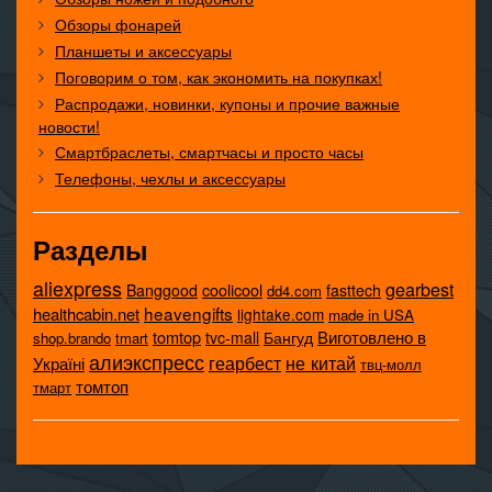
Обзоры фонарей
Планшеты и аксессуары
Поговорим о том, как экономить на покупках!
Распродажи, новинки, купоны и прочие важные
новости!
Смартбраслеты, смартчасы и просто часы
Телефоны, чехлы и аксессуары
Разделы
aliexpress
gearbest
coolicool
Banggood
fasttech
dd4.com
heavengifts
healthcabin.net
lightake.com
made in USA
tomtop
Виготовлено в
tvc-mall
Бангуд
shop.brando
tmart
алиэкспресс
не китай
геарбест
Україні
твц-молл
томтоп
тмарт