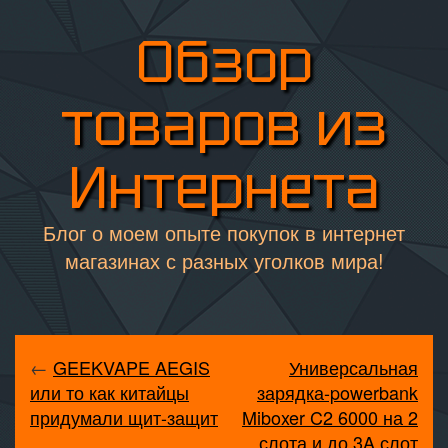
Обзор
товаров из
Интернета
Блог о моем опыте покупок в интернет
магазинах с разных уголков мира!
←
GEEKVAPE AEGIS
Универсальная
или то как китайцы
зарядка-powerbank
придумали щит-защит
Miboxer C2 6000 на 2
слота и до 3A слот