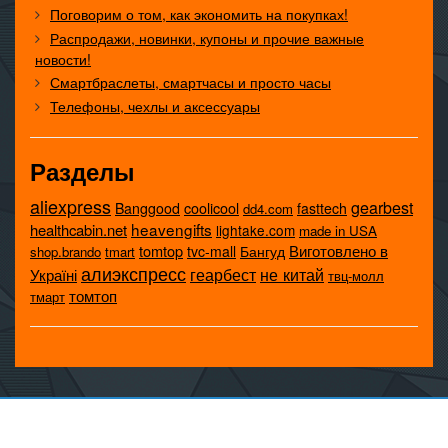
Поговорим о том, как экономить на покупках!
Распродажи, новинки, купоны и прочие важные
новости!
Смартбраслеты, смартчасы и просто часы
Телефоны, чехлы и аксессуары
Разделы
aliexpress
gearbest
coolicool
Banggood
fasttech
dd4.com
heavengifts
healthcabin.net
lightake.com
made in USA
tomtop
Виготовлено в
tvc-mall
Бангуд
shop.brando
tmart
алиэкспресс
не китай
геарбест
Україні
твц-молл
томтоп
тмарт