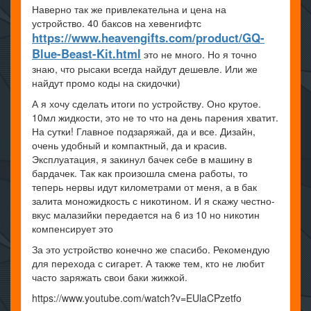
Наверно так же привлекательна и цена на
устройство. 40 баксов на хевенгифтс
https://www.heavengifts.com/product/GQ-
Blue-Beast-Kit.html
это не много. Но я точно
знаю, что рысаки всегда найдут дешевле. Или же
найдут промо коды на скидочки)
А я хочу сделать итоги по устройству. Оно крутое.
10мл жидкости, это не то что на день парения хватит.
На сутки! Главное подзаряжай, да и все. Дизайн,
очень удобный и компактный, да и красив.
Эксплуатация, я закинул бачек себе в машину в
бардачек. Так как произошла смена работы, то
теперь нервы идут километрами от меня, а в бак
залита моножидкость с никотином. И я скажу честно-
вкус малазийки передается на 6 из 10 но никотин
компенсирует это
За это устройство конечно же спасибо. Рекомендую
для перехода с сигарет. А также тем, кто не любит
часто заряжать свои баки жижкой.
https://www.youtube.com/watch?v=EUlaCPzetfo