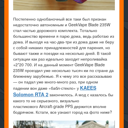
Постепенно однобаночный все таки был признан
недостаточно автономным и GeekVape Blade 235W
стал частью дорожного комплекта. Тотально
большинство времени я парю дома, ведь работаю из
дома. И выходя на час-два-три из дома даже не беру
с собой никаких принадлежностей для парения, но
бывают также и поездки на несколько дней. В такой
ситуации как раз идеально заходит непроливайка
+2*20 700. И на данный момент GeekVape Blade
235W проездил уже несколько тысяч км по стране да
ближнему зарубежью. Я к чему это все рассказываю
— он падал уже много-много раз, при одном
KAEES
падении вон даже «бабл-стекло» у
Solomon RTA 2
закончилось. А мод с казалось бы
какого то не серьезного, визуально
пластикового Aircraft-grade PPS держится вполне
бодрячком. Кстати, все узнают город на фото ниже?