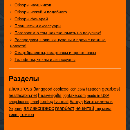
Обзоры наушников
Обзоры ножей и подобного
Обзоры фонарей
Планшеты и аксессуары
Поговорим о том, как экономить на покупках!
Распродажи, новинки, купоны и прочие важные
новости!
Смартбраслеты, смартчасы и просто часы
Телефоны, чехлы и аксессуары
Разделы
aliexpress
gearbest
coolicool
Banggood
fasttech
dd4.com
heavengifts
healthcabin.net
lightake.com
made in USA
tomtop
Виготовлено в
tvc-mall
Бангуд
shop.brando
tmart
алиэкспресс
не китай
геарбест
Україні
твц-молл
томтоп
тмарт