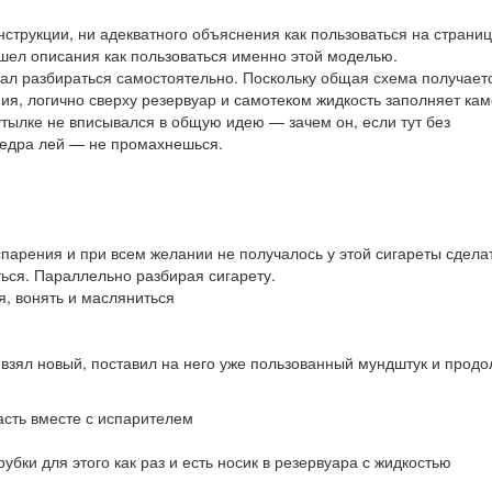
нструкции, ни адекватного объяснения как пользоваться на страни
шел описания как пользоваться именно этой моделью.
ал разбираться самостоятельно. Поскольку общая схема получает
я, логично сверху резервуар и самотеком жидкость заполняет ка
утылке не вписывался в общую идею — зачем он, если тут без
 ведра лей — не промахнешься.
испарения и при всем желании не получалось у этой сигареты сдела
ться. Параллельно разбирая сигарету.
я, вонять и масляниться
 взял новый, поставил на него уже пользованный мундштук и прод
асть вместе с испарителем
бки для этого как раз и есть носик в резервуара с жидкостью