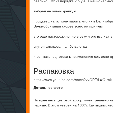
реально. Стоит порядка 2.5 у.е. в национально
выбрал не очень крепкую
продавец начал мне парить, что их в Великобр
Великобритания скорее всего ни при чем
это еще насторожило. но в реку я его выливать
внутри запакованная бутылочка
и вот наконец готова к применению согласно 
Распаковка
https://www.youtube.com/watch?v=QPEtI3zQ_wk
Детальнее фото
По идее весь цветовой ассортимент реально на
черные. В этом уверен на 100%. Как видим, не