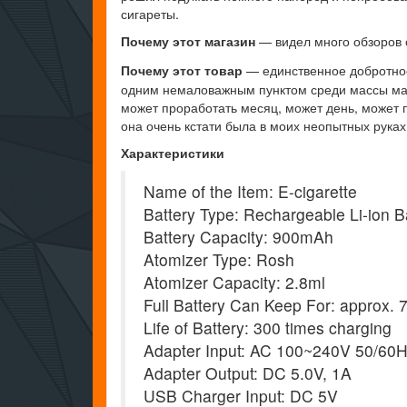
сигареты.
Почему этот магазин
— видел много обзоров с
Почему этот товар
— единственное добротное
одним немаловажным пунктом среди массы мате
может проработать месяц, может день, может п
она очень кстати была в моих неопытных руках
Характеристики
Name of the Item: E-cigarette
Battery Type: Rechargeable Li-ion B
Battery Capacity: 900mAh
Atomizer Type: Rosh
Atomizer Capacity: 2.8ml
Full Battery Can Keep For: approx. 7
Life of Battery: 300 times charging
Adapter Input: AC 100~240V 50/60
Adapter Output: DC 5.0V, 1A
USB Charger Input: DC 5V