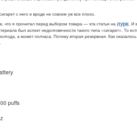
игарет с него и вроде не совсем уж все плохо.
лурк
, что я прочитал перед выбором товара — эта статья на
. И 
риала был аспект недолговечности такого типа «сигарет». То ест
олгода, а может полчаса. Потому вторая резервная. Как оказалос
.
attery
00 puffs
Hz