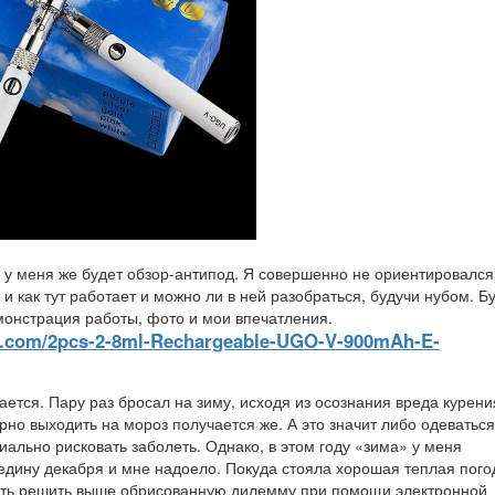
, у меня же будет обзор-антипод. Я совершенно не ориентировался
 и как тут работает и можно ли в ней разобраться, будучи нубом. Б
монстрация работы, фото и мои впечатления.
er.com/2pcs-2-8ml-Rechargeable-UGO-V-900mAh-E-
чается. Пару раз бросал на зиму, исходя из осознания вреда курени
но выходить на мороз получается же. А это значит либо одеваться
иально рисковать заболеть. Однако, в этом году «зима» у меня
дину декабря и мне надоело. Покуда стояла хорошая теплая пого
ать решить выше обрисованную дилемму при помощи электронной