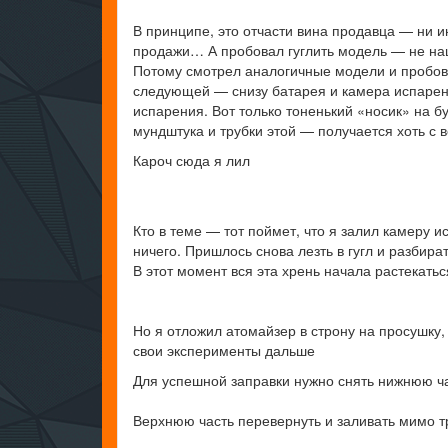
В принципе, это отчасти вина продавца — ни и
продажи… А пробовал гуглить модель — не на
Потому смотрел аналогичные модели и пробов
следующей — снизу батарея и камера испарени
испарения. Вот только тоненький «носик» на б
мундштука и трубки этой — получается хоть с
Кароч сюда я лил
Кто в теме — тот поймет, что я залил камеру 
ничего. Пришлось снова лезть в гугл и разбира
В этот момент вся эта хрень начала растекатьс
Но я отложил атомайзер в строну на просушку,
свои эксперименты дальше
Для успешной заправки нужно снять нижнюю ч
Верхнюю часть перевернуть и заливать мимо тру