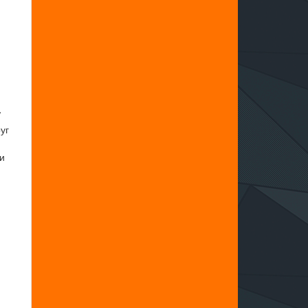
V
уг
и