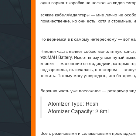
один вариант коробки на несколько видов сига
всякие кабеля/адаптеры — мне лично не особо
покачественне. но они есть. хотя и стремные. 
Но вернемся в к самому интересному — вот наб
Нижняя часть являет собою монолитную констр
900MAH Battery. Имеет внизу упомянутый выше 
кнопки — маленькие светодиодики, которые горя
подзаряжена, включалась, с тестером — втянул
тестить. Потому могу утверждать, что батарея 
Верхняя часть уже посложнее — резервуар жид
Atomizer Type: Rosh
Atomizer Capacity: 2.8ml
Все с резиновыми и силиконовыми прокладками