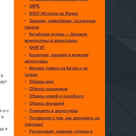
VAPE
ВЛОГ/Истории из Жизни
Зарядки, павербанки, солнечные
панели
Китайская оптика — бинокли,
монокуляры и аксессуары
КНИГИ!
Кошельки, рюкзаки и мужские
аксессуары
Мелкие товары из Китая и не
только
 в
удут
Обзоры мои
Обзоры наушников
Обзоры ножей и подобного
Обзоры фонарей
я и с
Планшеты и аксессуары
 и
Поговорим о том, как экономить на
покупках!
да я
Распродажи, новинки, купоны и