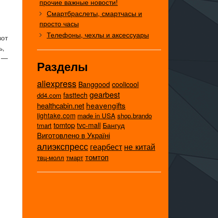
прочие важные новости!
Смартбраслеты, смартчасы и
просто часы
Телефоны, чехлы и аксессуары
вот
ь,
ь —
Разделы
aliexpress
coolicool
Banggood
gearbest
fasttech
dd4.com
heavengifts
healthcabin.net
lightake.com
made in USA
shop.brando
tomtop
tvc-mall
Бангуд
tmart
Виготовлено в Україні
алиэкспресс
не китай
геарбест
томтоп
твц-молл
тмарт