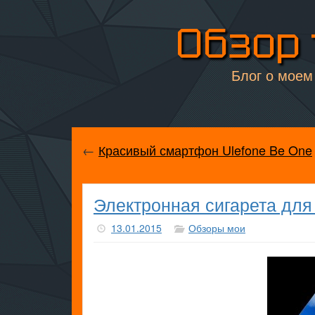
Обзор 
Блог о моем 
←
Красивый смартфон Ulefone Be One
Электронная сигарета для
13.01.2015
Обзоры мои