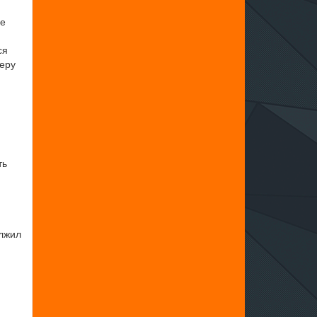
це
ся
меру
ть
олжил