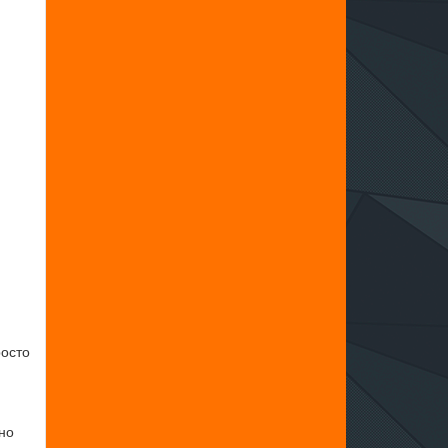
росто
но