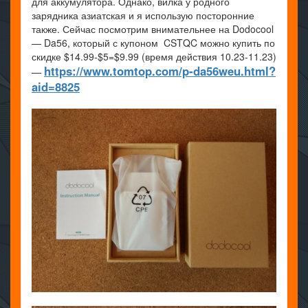
для аккумулятора. Однако, вилка у родного
зарядника азиатская и я использую посторонние
также. Сейчас посмотрим внимательнее на Dodocool
— Da56, который с купоном CSTQC можно купить по
скидке $14.99-$5=$9.99 (время действия 10.23-11.23)
https://www.tomtop.com/p-da56weu.html?
—
aid=8825