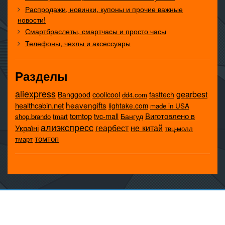
Распродажи, новинки, купоны и прочие важные
новости!
Смартбраслеты, смартчасы и просто часы
Телефоны, чехлы и аксессуары
Разделы
aliexpress
gearbest
coolicool
Banggood
fasttech
dd4.com
heavengifts
healthcabin.net
lightake.com
made in USA
tomtop
Виготовлено в
tvc-mall
Бангуд
shop.brando
tmart
алиэкспресс
не китай
геарбест
Україні
твц-молл
томтоп
тмарт