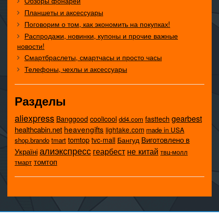
Обзоры фонарей
Планшеты и аксессуары
Поговорим о том, как экономить на покупках!
Распродажи, новинки, купоны и прочие важные
новости!
Смартбраслеты, смартчасы и просто часы
Телефоны, чехлы и аксессуары
Разделы
aliexpress
gearbest
coolicool
Banggood
fasttech
dd4.com
heavengifts
healthcabin.net
lightake.com
made in USA
tomtop
Виготовлено в
tvc-mall
Бангуд
shop.brando
tmart
алиэкспресс
не китай
геарбест
Україні
твц-молл
томтоп
тмарт