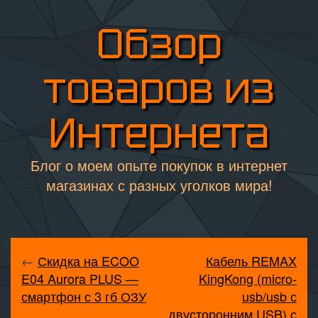
Обзор
товаров из
Интернета
Блог о моем опыте покупок в интернет
магазинах с разных уголков мира!
←
Скидка на ECOO
Кабель REMAX
E04 Aurora PLUS —
KingKong (micro-
смартфон с 3 гб ОЗУ
usb/usb с
двусторонним USB) с