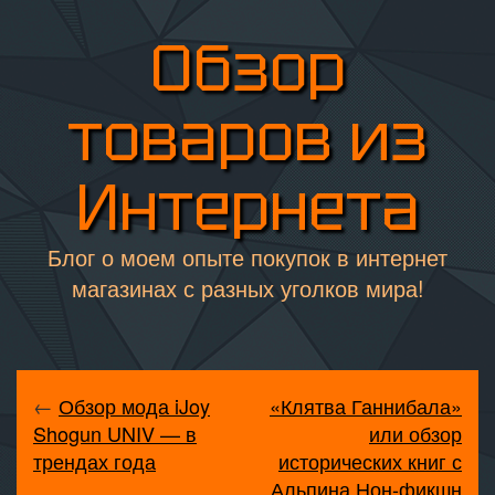
Обзор
товаров из
Интернета
Блог о моем опыте покупок в интернет
магазинах с разных уголков мира!
←
Обзор мода iJoy
«Клятва Ганнибала»
Shogun UNIV — в
или обзор
трендах года
исторических книг с
Альпина Нон-фикшн