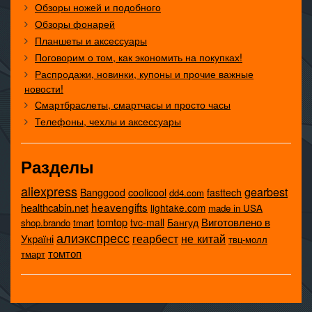
Обзоры ножей и подобного
Обзоры фонарей
Планшеты и аксессуары
Поговорим о том, как экономить на покупках!
Распродажи, новинки, купоны и прочие важные
новости!
Смартбраслеты, смартчасы и просто часы
Телефоны, чехлы и аксессуары
Разделы
aliexpress
gearbest
coolicool
Banggood
fasttech
dd4.com
heavengifts
healthcabin.net
lightake.com
made in USA
tomtop
Виготовлено в
tvc-mall
Бангуд
shop.brando
tmart
алиэкспресс
не китай
геарбест
Україні
твц-молл
томтоп
тмарт