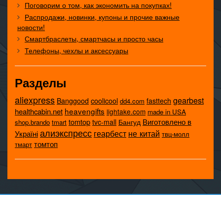
Поговорим о том, как экономить на покупках!
Распродажи, новинки, купоны и прочие важные
новости!
Смартбраслеты, смартчасы и просто часы
Телефоны, чехлы и аксессуары
Разделы
aliexpress
gearbest
coolicool
Banggood
fasttech
dd4.com
heavengifts
healthcabin.net
lightake.com
made in USA
tomtop
Виготовлено в
tvc-mall
Бангуд
shop.brando
tmart
алиэкспресс
не китай
геарбест
Україні
твц-молл
томтоп
тмарт