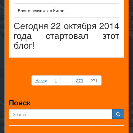
Блог о покупках в Китае!
Сегодня 22 октября 2014
года стартовал этот
блог!
Пагинация
Назад
1
…
270
271
записей
Поиск