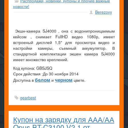
Распродажи, новинки, купоны и прочие важные
новости!
Berezovy
Экшн-камера SJ4000 , она с водонипроницаемым
кейсом , снимает FullHD видео 1080р, имеет
встроеный дисплей 1,5″ для просмотра видео и
настройки камеры, съемный аккумулятор. В
стандартной комплектации экшен камера SJ4000
имеет множество креплений.
Код купона: GBSJSQ
Срок действия :До 30 ноября 2014
белом
черном
Доступна в
и
цвете.
gearbest
Купон на зарядку для ААА/АА
Opus BT-C3100 V2.1 от