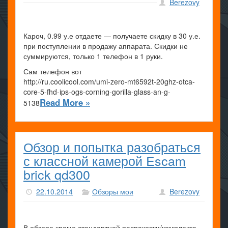
Berezovy
Кароч, 0.99 у.е отдаете — получаете скидку в 30 у.е.
при поступлении в продажу аппарата. Скидки не
суммируются, только 1 телефон в 1 руки.
Сам телефон вот
http://ru.coolicool.com/umi-zero-mt6592t-20ghz-otca-
core-5-fhd-ips-ogs-corning-gorilla-glass-an-g-
Read More »
5138
Обзор и попытка разобраться
с классной камерой Escam
brick qd300
22.10.2014
Обзоры мои
Berezovy
В обзоре кроме стандартной распаковки/комплекта