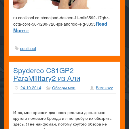
ru.coolicool.com/coolpad-dashen-f1-mtk6592-17ghz-
Read
octa-core-50-1280-720-ips-android-4-g-3355
More »
coolicool
Spyderco C81GP2
ParaMilitary2 из Али
24.10.2014
Обзоры мои
Berezovy
Итак, мне пришли два ножа-реплики достаточно
крутого ножевого бренда и я попробую их обозрить
здесь. Я не найфоман, потому крутого обзора не