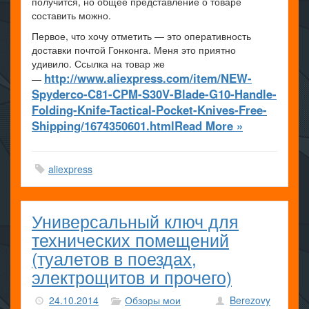
получится, но общее представление о товаре
составить можно.
Первое, что хочу отметить — это оперативность
доставки почтой Гонконга. Меня это приятно
удивило. Ссылка на товар же
http://www.aliexpress.com/item/NEW-
—
Spyderco-C81-CPM-S30V-Blade-G10-Handle-
Folding-Knife-Tactical-Pocket-Knives-Free-
Shipping/1674350601.html
Read More »
aliexpress
Универсальный ключ для
технических помещений
(туалетов в поездах,
электрощитов и прочего)
24.10.2014
Обзоры мои
Berezovy