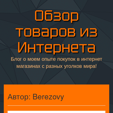
Обзор
товаров из
Интернета
Блог о моем опыте покупок в интернет
магазинах с разных уголков мира!
Автор:
Berezovy