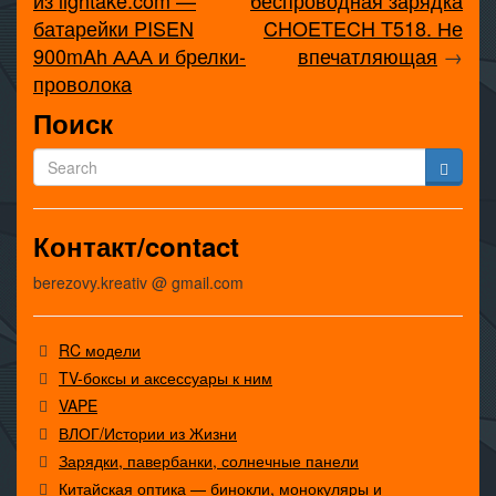
батарейки PISEN
CHOETECH T518. Не
900mAh ААА и брелки-
впечатляющая
→
проволока
Поиск
Контакт/contact
berezovy.kreativ @ gmail.com
RC модели
TV-боксы и аксессуары к ним
VAPE
ВЛОГ/Истории из Жизни
Зарядки, павербанки, солнечные панели
Китайская оптика — бинокли, монокуляры и