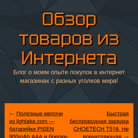
Обзор
товаров из
Интернета
Блог о моем опыте покупок в интернет
магазинах с разных уголков мира!
←
Полезные мелочи
Быстрая
из lightake.com —
беспроводная зарядка
батарейки PISEN
CHOETECH T518. Не
900mAh ААА и брелки-
впечатляющая
→