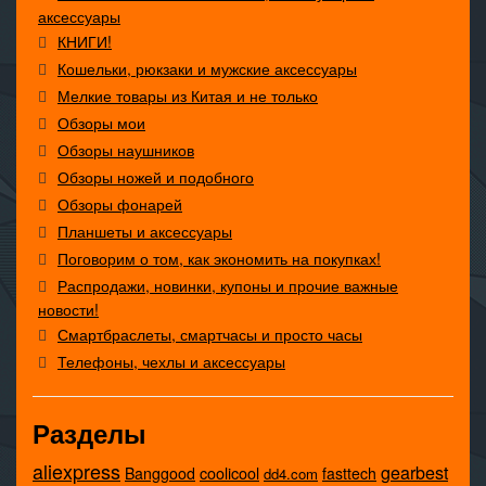
аксессуары
КНИГИ!
Кошельки, рюкзаки и мужские аксессуары
Мелкие товары из Китая и не только
Обзоры мои
Обзоры наушников
Обзоры ножей и подобного
Обзоры фонарей
Планшеты и аксессуары
Поговорим о том, как экономить на покупках!
Распродажи, новинки, купоны и прочие важные
новости!
Смартбраслеты, смартчасы и просто часы
Телефоны, чехлы и аксессуары
Разделы
aliexpress
gearbest
coolicool
Banggood
fasttech
dd4.com