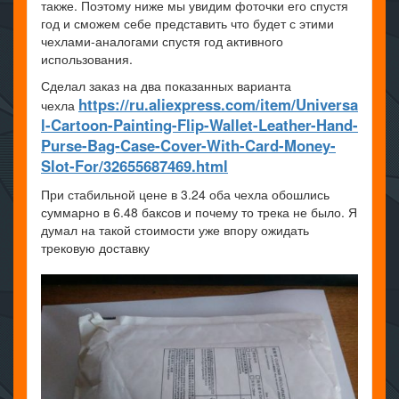
также. Поэтому ниже мы увидим фоточки его спустя
год и сможем себе представить что будет с этими
чехлами-аналогами спустя год активного
использования.
Сделал заказ на два показанных варианта
https://ru.aliexpress.com/item/Universa
чехла
l-Cartoon-Painting-Flip-Wallet-Leather-Hand-
Purse-Bag-Case-Cover-With-Card-Money-
Slot-For/32655687469.html
При стабильной цене в 3.24 оба чехла обошлись
суммарно в 6.48 баксов и почему то трека не было. Я
думал на такой стоимости уже впору ожидать
трековую доставку