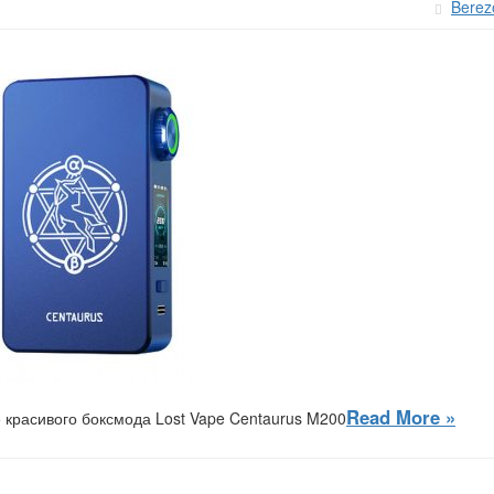
Berez
Read More »
е красивого боксмода Lost Vape Centaurus M200