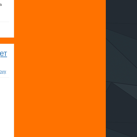
а
ет
ovy