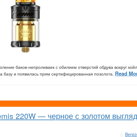
коление баков-непроливаек с обилием отверстий обдува вокруг койл
Read Mor
 на базу и появилась прям сертифицированная позолота.
emis 220W — черное с золотом выгля
Berez