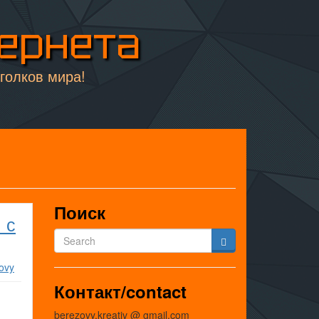
тернета
уголков мира!
Поиск
 с
ovy
Контакт/contact
berezovy.kreativ @ gmail.com