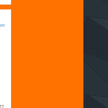
ovy
 TT