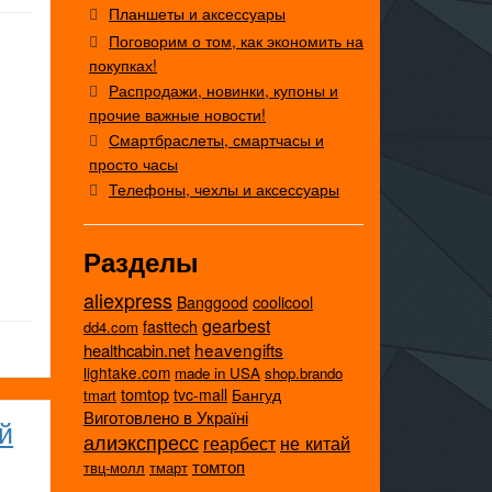
Планшеты и аксессуары
Поговорим о том, как экономить на
покупках!
Распродажи, новинки, купоны и
прочие важные новости!
Смартбраслеты, смартчасы и
просто часы
Телефоны, чехлы и аксессуары
Разделы
aliexpress
coolicool
Banggood
gearbest
fasttech
dd4.com
heavengifts
healthcabin.net
lightake.com
made in USA
shop.brando
tomtop
tvc-mall
Бангуд
tmart
Виготовлено в Україні
й
алиэкспресс
не китай
геарбест
томтоп
твц-молл
тмарт