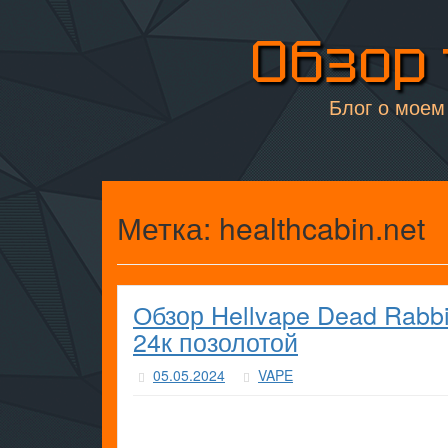
Обзор 
Блог о моем 
Метка:
healthcabin.net
Обзор Hellvape Dead Rabb
24к позолотой
05.05.2024
VAPE