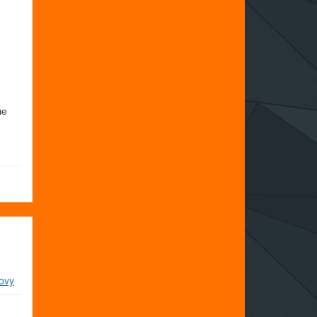
ше
и
ovy