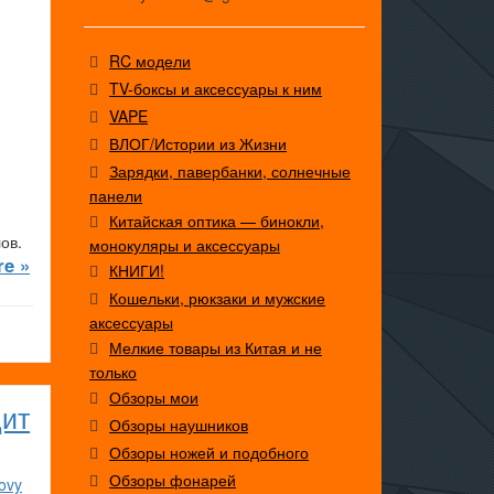
RC модели
TV-боксы и аксессуары к ним
VAPE
ВЛОГ/Истории из Жизни
Зарядки, павербанки, солнечные
панели
Китайская оптика — бинокли,
ов.
монокуляры и аксессуары
e »
КНИГИ!
Кошельки, рюкзаки и мужские
аксессуары
Мелкие товары из Китая и не
только
Обзоры мои
дит
Обзоры наушников
Обзоры ножей и подобного
Обзоры фонарей
ovy