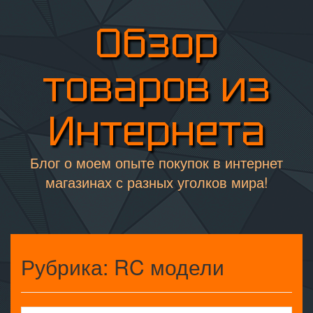
Обзор
товаров из
Интернета
Блог о моем опыте покупок в интернет
магазинах с разных уголков мира!
Рубрика:
RC модели