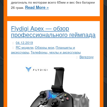
диагональ по моторам всего 65мм и вес без батареи
Read More »
26 грам.
Flydigi Apex — обзор
профессионального геймпада
04.12.2019
RC модели
Обзоры мои
Планшеты и
,
,
аксессуары
Телефоны, чехлы и аксессуары
,
Berezovy