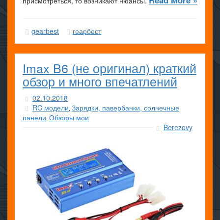
Read More »
присмотреться, то возникают нюансы.
gearbest
геарбест
Imax B6 (не оригинал) краткий
обзор и много впечатлений
02.10.2018
RC модели
Зарядки, павербанки, солнечные
,
панели
Обзоры мои
,
Berezovy