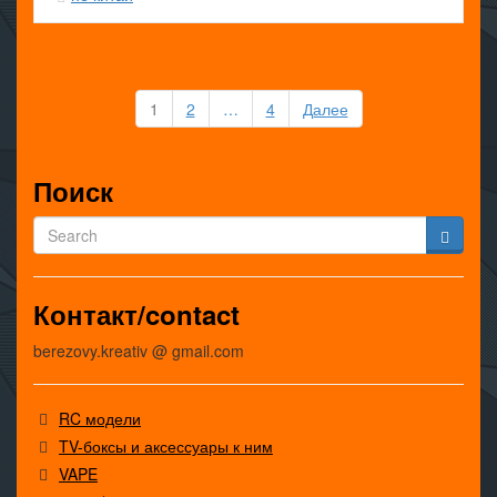
Пагинация
1
2
…
4
Далее
записей
Поиск
Контакт/contact
berezovy.kreativ @ gmail.com
RC модели
TV-боксы и аксессуары к ним
VAPE