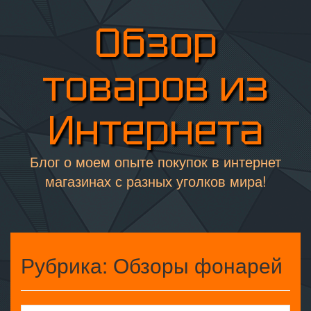
Обзор
товаров из
Интернета
Блог о моем опыте покупок в интернет
магазинах с разных уголков мира!
Рубрика:
Обзоры фонарей