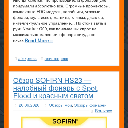
Иногда кажется, что производители фонарей уже
придумали абсолютно всё. Огромные прожекторы,
компактные EDC-модели, налобники, угловые
фонари, мультисвет, магниты, клипсы, дисплеи,
интеллектуальное управление… Но стоит взять в
руки Niwalker G09, как понимаешь: спрос на
максимально маленькие фонари никуда не
Read More »
исчез.
aliexpress
алиэкспресс
Обзор SOFIRN HS23 —
налобный фонарь с Spot,
Flood и красным светом
26.06.2026
Обзоры мои
Обзоры фонарей
,
Berezovy