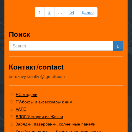
Пагинация
1
2
…
54
Далее
записей
Поиск
Контакт/contact
berezovy.kreativ @ gmail.com
RC модели
TV-боксы и аксессуары к ним
VAPE
ВЛОГ/Истории из Жизни
Зарядки, павербанки, солнечные панели
Китайская оптика — бинокли, монокуляры и