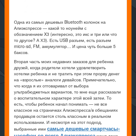
Одна из самых дешевых Bluetooth колонок на
Алиэкспрессе — какой то ноунейм с
обозначением X3 (интересно, это икс и три или что
то другое? А ХЗ). Есть USB разъем, есть разъем
micro-sd, FM, аккумулятор… И цена чуть больше 5
баксов.
Вторая часть моих недавних заказов для ребенка
друзей, когда родители хотели удовлетворить
хотелки ребенка и не тратить при этом прорву денег
на «взрослые» аналоги девайсов. Примечательно,
что когда я их отговаривал от выбора
ультрабюджетных вариантов, то мне еще рассказали
о воспитательном характере этой всей затеи. То
есть, чтобы ребенок начал понимать — не все
классное на страничках Алиэкспресса/в обещаниях
продавцов остается столь классным в реальном
использовании. И несмотря на этот подход,
самые дешевые смартчасы-
выбранные ими
часофон со всего Алиэкспресса
меня даже