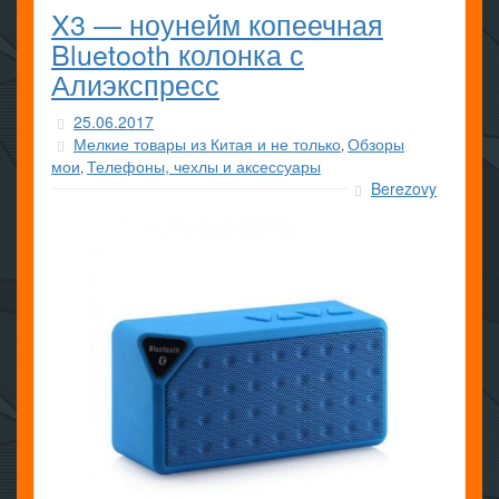
X3 — ноунейм копеечная
Bluetooth колонка с
Алиэкспресс
25.06.2017
Мелкие товары из Китая и не только
Обзоры
,
мои
Телефоны, чехлы и аксессуары
,
Berezovy