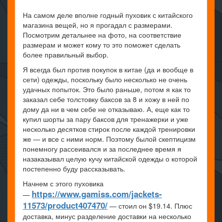
На самом деле вполне годный пуховик с китайского
магазина вещей, но я прогадал с размерами.
Посмотрим детальнее на фото, на соответствие
размерам и может кому то это поможет сделать
более правильный выбор.
Я всегда был против покупок в китае (да и вообще в
сети) одежды, поскольку было несколько не очень
удачных попыток. Это было раньше, потом я как то
заказал себе толстовку баксов за 8 и хожу в ней по
дому да ни в чем себе не отказываю. А, еще как то
купил шорты за пару баксов для тренажерки и уже
несколько десятков стирок после каждой тренировки
же — и все с ними норм. Поэтому былой скептицизм
понемногу рассеивался и за последнее время я
назаказывал целую кучу китайской одежды о которой
постепенно буду рассказывать.
Начнем с этого пуховика
https://www.gamiss.com/jackets-
—
11573/product407470/
— стоил он $19.14. Плюс
доставка, минус разделение доставки на несколько