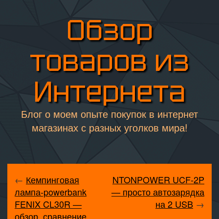
Обзор
товаров из
Интернета
Блог о моем опыте покупок в интернет
магазинах с разных уголков мира!
←
Кемпинговая
NTONPOWER UCF-2P
лампа-powerbank
— просто автозарядка
FENIX CL30R —
на 2 USB
→
обзор, сравнение