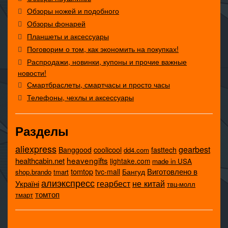
Обзоры ножей и подобного
Обзоры фонарей
Планшеты и аксессуары
Поговорим о том, как экономить на покупках!
Распродажи, новинки, купоны и прочие важные
новости!
Смартбраслеты, смартчасы и просто часы
Телефоны, чехлы и аксессуары
Разделы
aliexpress
gearbest
coolicool
Banggood
fasttech
dd4.com
heavengifts
healthcabin.net
lightake.com
made in USA
tomtop
Виготовлено в
tvc-mall
Бангуд
shop.brando
tmart
алиэкспресс
не китай
геарбест
Україні
твц-молл
томтоп
тмарт