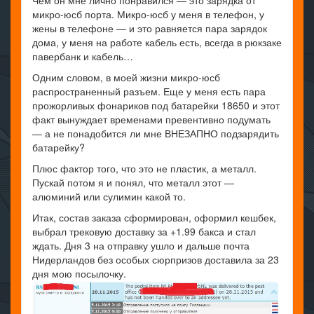
Чем он мне лично понравился — это зарядка от
микро-юсб порта. Микро-юсб у меня в телефон, у
жены в телефоне — и это равняется пара зарядок
дома, у меня на работе кабель есть, всегда в рюкзаке
павербанк и кабель…
Одним словом, в моей жизни микро-юсб
распространенный разъем. Еще у меня есть пара
прожорливых фонариков под батарейки 18650 и этот
факт вынуждает временами превентивно подумать
— а не понадобится ли мне ВНЕЗАПНО подзарядить
батарейку?
Плюс фактор того, что это не пластик, а металл.
Пускай потом я и понял, что металл этот —
алюминий или сулимин какой то.
Итак, состав заказа сформирован, оформил кешбек,
выбрал трековую доставку за +1.99 бакса и стал
ждать. Дня 3 на отправку ушло и дальше почта
Нидерландов без особых сюрпризов доставила за 23
дня мою посылочку.