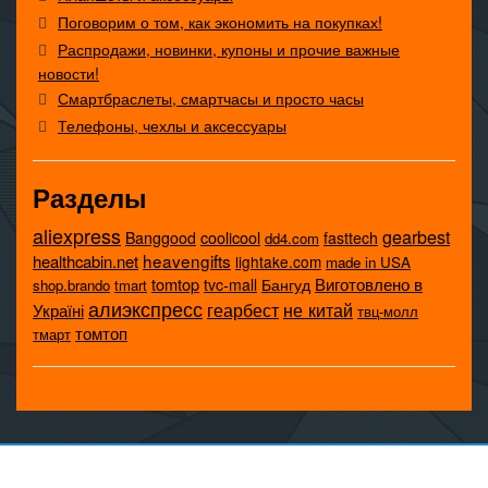
Поговорим о том, как экономить на покупках!
Распродажи, новинки, купоны и прочие важные
новости!
Смартбраслеты, смартчасы и просто часы
Телефоны, чехлы и аксессуары
Разделы
aliexpress
gearbest
coolicool
Banggood
fasttech
dd4.com
heavengifts
healthcabin.net
lightake.com
made in USA
tomtop
Виготовлено в
tvc-mall
Бангуд
shop.brando
tmart
алиэкспресс
не китай
геарбест
Україні
твц-молл
томтоп
тмарт