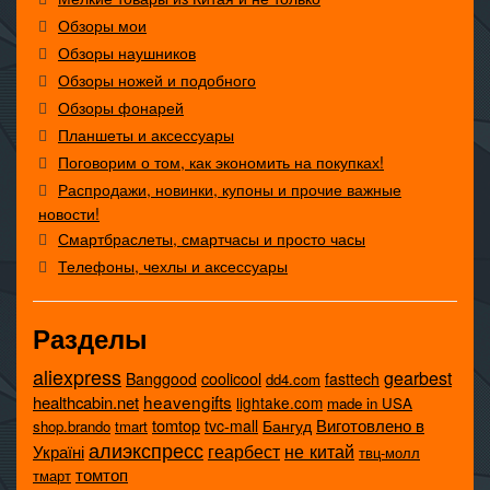
Обзоры мои
Обзоры наушников
Обзоры ножей и подобного
Обзоры фонарей
Планшеты и аксессуары
Поговорим о том, как экономить на покупках!
Распродажи, новинки, купоны и прочие важные
новости!
Смартбраслеты, смартчасы и просто часы
Телефоны, чехлы и аксессуары
Разделы
aliexpress
gearbest
coolicool
Banggood
fasttech
dd4.com
heavengifts
healthcabin.net
lightake.com
made in USA
tomtop
Виготовлено в
tvc-mall
Бангуд
shop.brando
tmart
алиэкспресс
не китай
геарбест
Україні
твц-молл
томтоп
тмарт