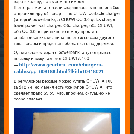
вера в халяву, но имеем что имеем.
В этот раз мечта отчасти свершилась, мне по ошибке
отправили другой товар — не CHUWI portable charger
(который powerbank), а CHUWI QC 3.0 quick charge
travel power wall charger. Оба charger, оба CHUWI,
оба QC 3.0, в принципе то и могу простить
ошибшегося китайчанина, но это ж совсем другого
типа товары и придется пободаться с поддержкой.
Одним словом ждал я powerbank, а тут открываю
посылку и вижу там этот CHUWI A 100
http://www.gearbest.com/chargers-
—
cables/pp_608188.html?lkid=10418021
В регулярном режиме можно купить CHUWI A 100
за $12.74, но у меня есть уже купон CHUWIA , что
сделает прайс $9.59. Что, впрочем, ситуацию не
особо спасает.