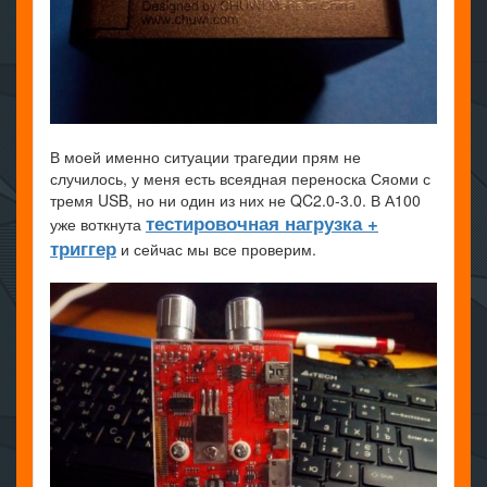
В моей именно ситуации трагедии прям не
случилось, у меня есть всеядная переноска Сяоми с
тремя USB, но ни один из них не QC2.0-3.0. В А100
тестировочная нагрузка +
уже воткнута
триггер
и сейчас мы все проверим.