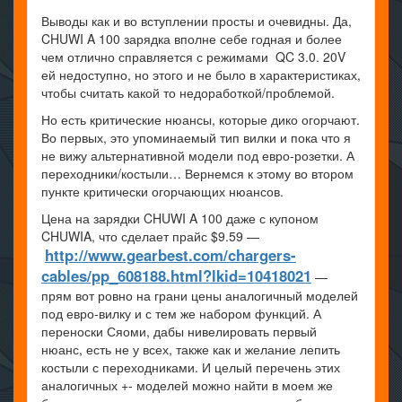
Выводы как и во вступлении просты и очевидны. Да,
CHUWI A 100 зарядка вполне себе годная и более
чем отлично справляется с режимами QC 3.0. 20V
ей недоступно, но этого и не было в характеристиках,
чтобы считать какой то недоработкой/проблемой.
Но есть критические нюансы, которые дико огорчают.
Во первых, это упоминаемый тип вилки и пока что я
не вижу альтернативной модели под евро-розетки. А
переходники/костыли… Вернемся к этому во втором
пункте критически огорчающих нюансов.
Цена на зарядки CHUWI A 100 даже с купоном
CHUWIA, что сделает прайс $9.59 —
http://www.gearbest.com/chargers-
cables/pp_608188.html?lkid=10418021
—
прям вот ровно на грани цены аналогичный моделей
под евро-вилку и с тем же набором функций. А
переноски Сяоми, дабы нивелировать первый
нюанс, есть не у всех, также как и желание лепить
костыли с переходниками. И целый перечень этих
аналогичных +- моделей можно найти в моем же