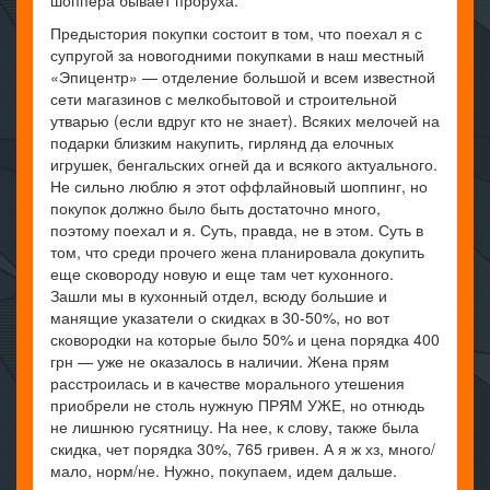
Предыстория покупки состоит в том, что поехал я с
супругой за новогодними покупками в наш местный
«Эпицентр» — отделение большой и всем известной
сети магазинов с мелкобытовой и строительной
утварью (если вдруг кто не знает). Всяких мелочей на
подарки близким накупить, гирлянд да елочных
игрушек, бенгальских огней да и всякого актуального.
Не сильно люблю я этот оффлайновый шоппинг, но
покупок должно было быть достаточно много,
поэтому поехал и я. Суть, правда, не в этом. Суть в
том, что среди прочего жена планировала докупить
еще сковороду новую и еще там чет кухонного.
Зашли мы в кухонный отдел, всюду большие и
манящие указатели о скидках в 30-50%, но вот
сковородки на которые было 50% и цена порядка 400
грн — уже не оказалось в наличии. Жена прям
расстроилась и в качестве морального утешения
приобрели не столь нужную ПРЯМ УЖЕ, но отнюдь
не лишнюю гусятницу. На нее, к слову, также была
скидка, чет порядка 30%, 765 гривен. А я ж хз, много/
мало, норм/не. Нужно, покупаем, идем дальше.