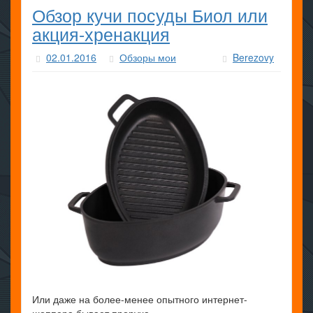
Обзор кучи посуды Биол или
акция-хренакция
02.01.2016
Обзоры мои
Berezovy
Или даже на более-менее опытного интернет-
шоппера бывает проруха.