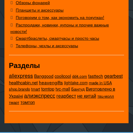
Обзоры фонарей
Планшеты и аксессуары
Поговорим о том, как экономить на покупках!
Распродажи, новинки, купоны и прочие важные
новости!
Смартбраслеты, смартчасы и просто часы
Телефоны, чехлы и аксессуары
Разделы
aliexpress
gearbest
coolicool
Banggood
fasttech
dd4.com
heavengifts
healthcabin.net
lightake.com
made in USA
tomtop
Виготовлено в
tvc-mall
Бангуд
shop.brando
tmart
алиэкспресс
не китай
геарбест
Україні
твц-молл
томтоп
тмарт